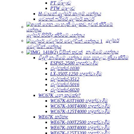
PT මාලාව
PTW මාලාව
H-වානේ ලේසර් කැපුම් යන්ත්‍රය
වෙනත් ෆයිබර් ලේසර් කටර්
ලේසර් පිරිසිදු කිරීමේ යන්ත්‍රය
ලේසර්
වෙල්ඩින් යන්ත්‍රය
නැමීමේ යන්ත්‍රය
විදුලි නැමීමේ යන්ත්‍රය සහ පහළට ක්‍රියා කිරීම
ESP65-2500 හඳුන්වා දීම
එල්එක්ස්-1030
LX-350T-1250 හඳුන්වා දීම
එල්එක්ස්-3512
එල්එක්ස්-5016
එල්එක්ස්-6020
WC67K යනු කුමක්ද?
WC67K-63T1600 හඳුන්වා දීම
WC67K-100T4000 හඳුන්වා දීම
WC67K-125T4000 හඳුන්වා දීම
WE67K කර්තෘ:
WE67K-100T2500 හඳුන්වා දීම
WE67K-100T4000 හඳුන්වා දීම
WE67K-125T3200 හඳුන්වා දීම