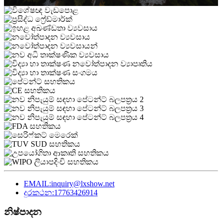
EMAIL:inquiry@lxshow.net
දුරකථන:17763426914
නිෂ්පාදන