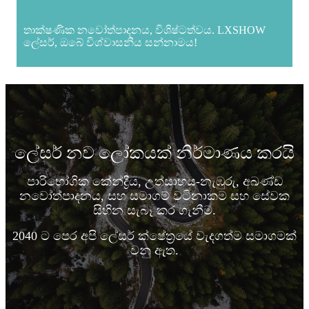
තාක්ෂණික නවෝත්පාදනය, විශිෂ්ටත්වය. LXSHOW
ලේසර්, ඔබේ විශ්වාසනීය සන්නාමය!
ලේසර් නව ලෝකයක් නිර්මාණය කරයි
පාරිභෝගික කේන්ද්‍රීය, උත්සාහය-නැඹුරු, අඛණ්ඩ
නවෝත්පාදනය, සහ සමාගම් වටිනාකම සහ සේවක
සිහින සැබෑ කර ගැනීම.
2040 ට පෙර අපි ලේසර් ක්ෂේත්‍රයේ වැදගත්ම සමාගමක්
වනු ඇත.