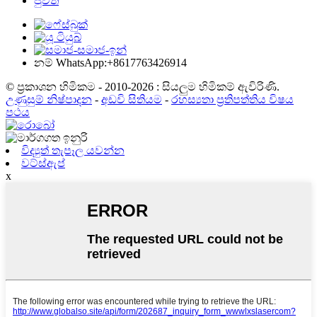
පුවත්
නම් WhatsApp:+8617763426914
© ප්‍රකාශන හිමිකම - 2010-2026 : සියලුම හිමිකම් ඇවිරිණි.
උණුසුම් නිෂ්පාදන
-
අඩවි සිතියම
-
රහස්‍යතා ප්‍රතිපත්තිය විෂය
පථය
විද්‍යුත් තැපෑල යවන්න
වට්ස්ඇප්
x