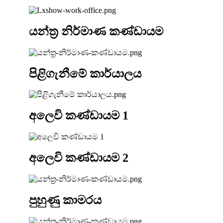
යන්ත්‍ර නිර්මාණ කණ්ඩායම
පිළිගැනීමේ කාර්යාලය
අලෙවි කණ්ඩායම 1
අලෙවි කණ්ඩායම 2
පුහුණු කාමරය