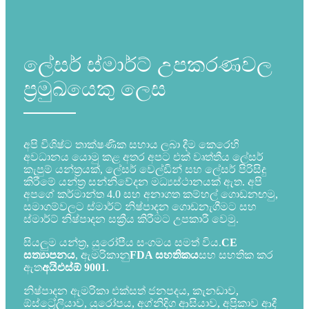
ලේසර් ස්මාර්ට් උපකරණවල
ප්‍රමුඛයෙකු ලෙස
අපි විශිෂ්ට තාක්ෂණික සහාය ලබා දීම කෙරෙහි
අවධානය යොමු කළ අතර අපට එක් වෘත්තීය ලේසර්
කැපුම් යන්ත්‍රයක්, ලේසර් වෙල්ඩින් සහ ලේසර් පිරිසිදු
කිරීමේ යන්ත්‍ර සන්නිවේදන මධ්‍යස්ථානයක් ඇත. අපි
අපගේ කර්මාන්ත 4.0 සහ අනාගත කම්හල් ගොඩනඟමු,
සමාගම්වලට ස්මාර්ට් නිෂ්පාදන ගොඩනැගීමට සහ
ස්මාර්ට් නිෂ්පාදන සක්‍රීය කිරීමට උපකාරී වෙමු.
සියලුම යන්ත්‍ර, යුරෝපීය සංගමය සමත් විය.
CE
සත්‍යාපනය
, ඇමරිකානු
FDA සහතිකය
සහ සහතික කර
ඇත
අයිඑස්ඕ 9001
.
නිෂ්පාදන ඇමරිකා එක්සත් ජනපදය, කැනඩාව,
ඕස්ට්‍රේලියාව, යුරෝපය, අග්නිදිග ආසියාව, අප්‍රිකාව ආදී