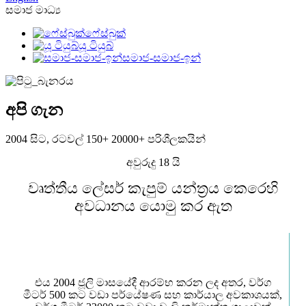
සමාජ මාධ්‍ය
ෆේස්බුක්
යූ ටියුබ්
සමාජ-සමාජ-ඉන්
අපි ගැන
2004 සිට, රටවල් 150+ 20000+ පරිශීලකයින්
අවුරුදු 18 යි
වෘත්තීය ලේසර් කැපුම් යන්ත්‍රය කෙරෙහි
අවධානය යොමු කර ඇත
එය 2004 ජූලි මාසයේදී ආරම්භ කරන ලද අතර, වර්ග
මීටර් 500 කට වඩා පර්යේෂණ සහ කාර්යාල අවකාශයක්,