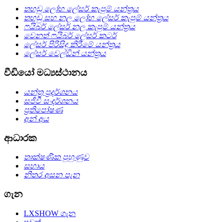
තහඩු ලෝහ ලේසර් කැපුම් යන්ත්‍රය
තහඩු සහ නල ලෝහ ලේසර් කැපුම් යන්ත්‍රය
ෆයිබර් ලේසර් නල කැපුම් යන්ත්‍රය
වෙනත් ෆයිබර් ලේසර් කටර්
ලේසර් පිරිසිදු කිරීමේ යන්ත්‍රය
ලේසර් වෙල්ඩින් යන්ත්‍රය
වීඩියෝ මධ්‍යස්ථානය
යන්ත්‍ර ප්‍රදර්ශනය
සජීවී සංදර්ශනය
ප්‍රතිපෝෂණ
අන් අය
ආධාරක
තාක්ෂණික පුහුණුව
සහාය
නිතර අසන පැන
ගැන
LXSHOW ගැන