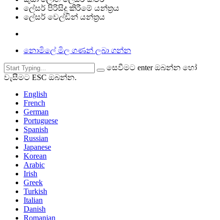
ලේසර් පිරිසිදු කිරීමේ යන්ත්‍රය
ලේසර් වෙල්ඩින් යන්ත්‍රය
නොමිලේ මිල ගණන් ලබා ගන්න
සෙවීමට enter ඔබන්න හෝ
වැසීමට ESC ඔබන්න.
English
French
German
Portuguese
Spanish
Russian
Japanese
Korean
Arabic
Irish
Greek
Turkish
Italian
Danish
Romanian