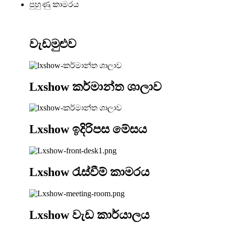
පුහුණු කාමරය
වැඩමුළුව
Lxshow කර්මාන්ත ශාලාව
Lxshow ඉදිරිපස මේසය
Lxshow රැස්වීම් කාමරය
Lxshow වැඩ කාර්යාලය