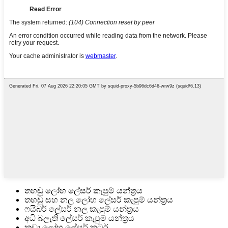
තහඩු ලෝහ ලේසර් කැපුම් යන්ත්‍රය
තහඩු සහ නල ලෝහ ලේසර් කැපුම් යන්ත්‍රය
ෆයිබර් ලේසර් නල කැපුම් යන්ත්‍රය
අධි බලැති ලේසර් කැපුම් යන්ත්‍රය
කුඩා ලෝහ ලේසර් කටර්