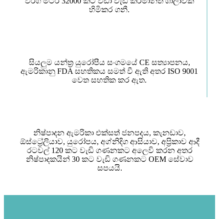
වර්ග මීටර් 32000 කට වඩා වැඩි කර්මාන්ත ශාලාවක්
හිමිකර ගනී.
සියලුම යන්ත්‍ර යුරෝපීය සංගමයේ CE සත්‍යාපනය,
ඇමරිකානු FDA සහතිකය සමත් වී ඇති අතර ISO 9001
වෙත සහතික කර ඇත.
නිෂ්පාදන ඇමරිකා එක්සත් ජනපදය, කැනඩාව,
ඕස්ට්‍රේලියාව, යුරෝපය, අග්නිදිග ආසියාව, අප්‍රිකාව ආදී
රටවල් 120 කට වැඩි ගණනකට අලෙවි කරන අතර
නිෂ්පාදකයින් 30 කට වැඩි ගණනකට OEM සේවාව
සපයයි.