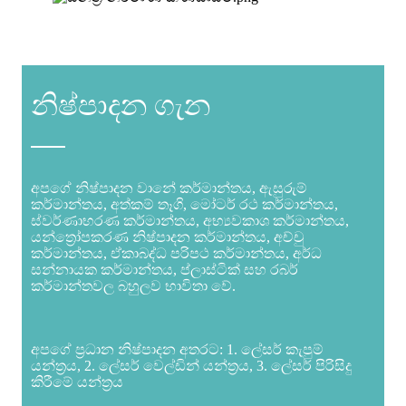
නිෂ්පාදන ගැන
අපගේ නිෂ්පාදන වානේ කර්මාන්තය, ඇසුරුම්
කර්මාන්තය, අත්කම් තෑගි, මෝටර් රථ කර්මාන්තය,
ස්වර්ණාභරණ කර්මාන්තය, අභ්‍යවකාශ කර්මාන්තය,
යන්ත්‍රෝපකරණ නිෂ්පාදන කර්මාන්තය, අච්චු
කර්මාන්තය, ඒකාබද්ධ පරිපථ කර්මාන්තය, අර්ධ
සන්නායක කර්මාන්තය, ප්ලාස්ටික් සහ රබර්
කර්මාන්තවල බහුලව භාවිතා වේ.
අපගේ ප්‍රධාන නිෂ්පාදන අතරට: 1. ලේසර් කැපුම්
යන්ත්‍රය, 2. ලේසර් වෙල්ඩින් යන්ත්‍රය, 3. ලේසර් පිරිසිදු
කිරීමේ යන්ත්‍රය