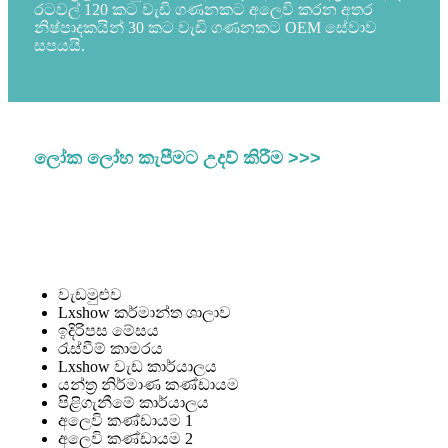
රටවල් 120 කට වැඩි ගණනකට අලෙවි කරන අතර
නිෂ්පාදකයින් 30 කට වැඩි ගණනකට OEM සේවාව
සපයයි.
ලෝක ලෝහ කැපීමට උදව් කිරීම >>>
වැඩමුළුව
Lxshow කර්මාන්ත ශාලාව
ඉදිරිපස මේසය
රැස්වීම් කාමරය
Lxshow වැඩ කාර්යාලය
යන්ත්‍ර නිර්මාණ කණ්ඩායම
පිළිගැනීමේ කාර්යාලය
අලෙවි කණ්ඩායම 1
අලෙවි කණ්ඩායම 2