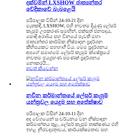
දක්වමින් LXSHOW ජාත්‍යන්තර
වේදිකාවේ බැබළෙයි
පරිපාලක විසින් 24-10-21 දින
මෑතකදී, LXSHOW, එහි නවතම දියුණු ලේසර්
කැපුම් උපකරණ සමඟින්, එක්සත් ජනපදය,
සෞදි අරාබිය සහ චීනයේ පැවති මහා
ජාත්‍යන්තර කාර්මික නිෂ්පාදන ප්‍රදර්ශන
කිහිපයකට සහභාගී විය. මෙම ප්‍රදර්ශනය
අපගේ සමාගමේ ලේසර් කැපුම් ක්ෂේත්‍රයේ
නවතම ජයග්‍රහණ පමණක් ප්‍රදර්ශනය
නොකරයි...
තවත් කියවන්න
නවීන කර්මාන්තයේ ලේසර් කැපුම්
යන්ත්‍රවල යෙදුම සහ අපේක්ෂාව
පරිපාලක විසින් 24-10-11 දින
අද වේගයෙන් සංවර්ධනය වන නිෂ්පාදන
කර්මාන්තය තුළ, ලේසර් කැපුම් තාක්ෂණය එහි
ඉහළ නිරවද්‍යතාවය, කාර්යක්ෂමතාව සහ