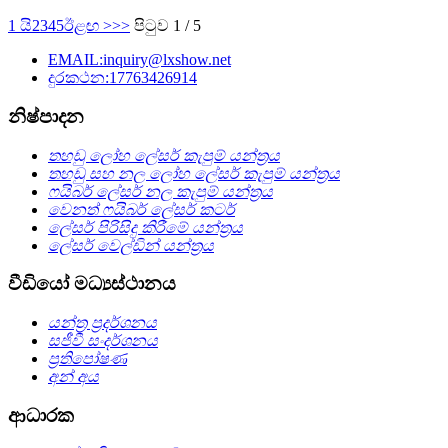
1 යි
2
3
4
5
ඊළඟ >
>>
පිටුව 1 / 5
EMAIL:inquiry@lxshow.net
දුරකථන:17763426914
නිෂ්පාදන
තහඩු ලෝහ ලේසර් කැපුම් යන්ත්‍රය
තහඩු සහ නල ලෝහ ලේසර් කැපුම් යන්ත්‍රය
ෆයිබර් ලේසර් නල කැපුම් යන්ත්‍රය
වෙනත් ෆයිබර් ලේසර් කටර්
ලේසර් පිරිසිදු කිරීමේ යන්ත්‍රය
ලේසර් වෙල්ඩින් යන්ත්‍රය
වීඩියෝ මධ්‍යස්ථානය
යන්ත්‍ර ප්‍රදර්ශනය
සජීවී සංදර්ශනය
ප්‍රතිපෝෂණ
අන් අය
ආධාරක