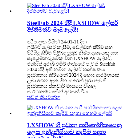
SteelFab 2024 හිදී LXSHOW ලේසර්
දීප්තිමත්ව බැබළෙයි!
පරිපාලක විසින් 24-01-11 දින
ෆයිබර් ලේසර් කැපීම, වෙල්ඩින් කිරීම සහ
පිරිසිදු කිරීම පිළිබඳ ප්‍රමුඛ නිෂ්පාදකයෙකු සහ
සැපයුම්කරුවෙකු වන LXSHOW ලේසර්,
එක්සත් අරාබි එමීර් රාජ්‍යයේ පැවති Steelfab
2024 හිදී අති නවීන ලේසර් තාක්ෂණය
ප්‍රදර්ශනය කිරීමෙන් 2024 දී හොඳ ආරම්භයක්
ලබා ගෙන ඇත. දින හතරක් පුරා පැවති
ප්‍රදර්ශනය ජනවාරි මාසයේ විශාල
සාර්ථකත්වයකින් අවසන් විය...
තවත් කියවන්න
LXSHOW හි ප්‍රධාන පාරිභෝගිකයෙකු
ලෙස ඉන්දුනීසියාව කැපීම සඳහා