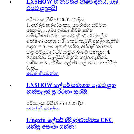
LXSHOW හි නවතම නිෂ්පාදනය, ඔබ
එයට සුදුසුයි!
පරිපාලක විසින් 26-01-15 දින
1. අභිරුචිකරණය කළ යුරෝපීය සම්මත
පෙනුම; 2. ද්‍රව්‍ය ගබඩා කිරීම සහිත
අභිරුචිකරණය කළ සම්පූර්ණ ස්වයංක්‍රීය
පෝෂණ යන්ත්‍රය; 3. කෙටි කැබලි අහුලා ගැනීම
සඳහා රොබෝ අතක් සහිත, අභිරුචිකරණය
කළ සම්පූර්ණ ස්වයංක්‍රීය බෑමේ යන්ත්‍රය; 4.
අභ්‍යන්තර වෑල්ඩින් මැහුම් හඳුනාගැනීමේ
කාර්යය; 5. රේඛීය ලේසර් නල මධ්‍යගත කිරීම;
6. ත්‍රි...
තවත් කියවන්න
LXSHOW ලේසර් සමාගම සැමට සුභ
නත්තලක් ප්‍රාර්ථනා කරයි!
පරිපාලක විසින් 25-12-25 දින
තවත් කියවන්න
Lingxiu ලේසර් හිදී ගුණාත්මක CNC
යන්ත්‍ර සොයා ගන්න!