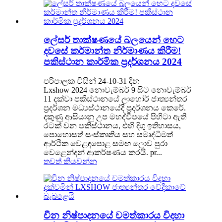
ලේසර් තාක්ෂණයේ බලයෙන් හෙට
දවසේ කර්මාන්ත නිර්මාණය කිරීම!
පකිස්ථාන කාර්මික ප්‍රදර්ශනය 2024
පරිපාලක විසින් 24-10-31 දින
Lxshow 2024 නොවැම්බර් 9 සිට නොවැම්බර්
11 දක්වා පකිස්ථානයේ ලාහෝර් ජාත්‍යන්තර
ප්‍රදර්ශන මධ්‍යස්ථානයේදී ප්‍රදර්ශනය කෙරේ.
දකුණු ආසියානු උප මහද්වීපයේ පිහිටා ඇති
රටක් වන පකිස්ථානය, එහි දිගු ඉතිහාසය,
පොහොසත් සංස්කෘතිය සහ සමෘද්ධිමත්
ආර්ථික වෙළඳපොළ සමඟ ලොව පුරා
වෙළෙන්දන් ආකර්ෂණය කරයි. pr...
තවත් කියවන්න
චීන නිෂ්පාදනයේ චමත්කාරය විදහා