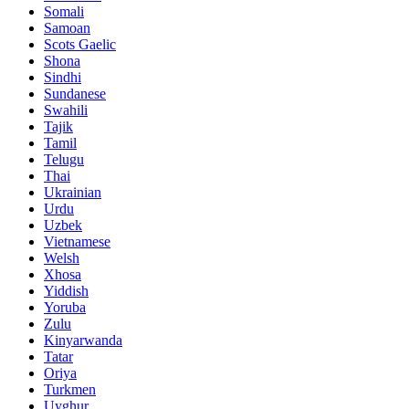
Somali
Samoan
Scots Gaelic
Shona
Sindhi
Sundanese
Swahili
Tajik
Tamil
Telugu
Thai
Ukrainian
Urdu
Uzbek
Vietnamese
Welsh
Xhosa
Yiddish
Yoruba
Zulu
Kinyarwanda
Tatar
Oriya
Turkmen
Uyghur