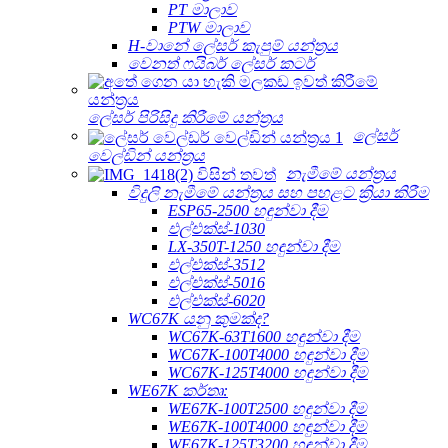
PT මාලාව
PTW මාලාව
H-වානේ ලේසර් කැපුම් යන්ත්‍රය
වෙනත් ෆයිබර් ලේසර් කටර්
ලේසර් පිරිසිදු කිරීමේ යන්ත්‍රය
ලේසර්
වෙල්ඩින් යන්ත්‍රය
නැමීමේ යන්ත්‍රය
විදුලි නැමීමේ යන්ත්‍රය සහ පහළට ක්‍රියා කිරීම
ESP65-2500 හඳුන්වා දීම
එල්එක්ස්-1030
LX-350T-1250 හඳුන්වා දීම
එල්එක්ස්-3512
එල්එක්ස්-5016
එල්එක්ස්-6020
WC67K යනු කුමක්ද?
WC67K-63T1600 හඳුන්වා දීම
WC67K-100T4000 හඳුන්වා දීම
WC67K-125T4000 හඳුන්වා දීම
WE67K කර්තෘ:
WE67K-100T2500 හඳුන්වා දීම
WE67K-100T4000 හඳුන්වා දීම
WE67K-125T3200 හඳුන්වා දීම