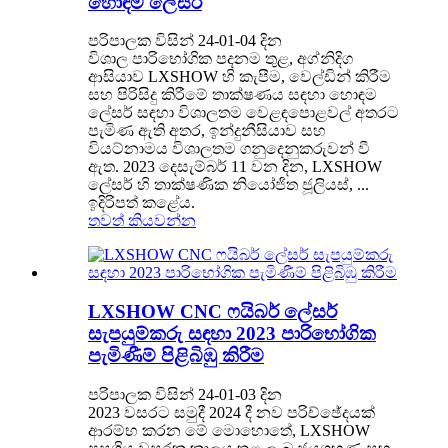
හොඳම ලේසර්
පරිපාලක විසින් 24-01-04 දින
විශාල පාරිභෝගික පදනම තුළ, අග්නිදිග
ආසියාව LXSHOW හි කැපීම, වෙල්ඩින් කිරීම
සහ පිරිසිදු කිරීමේ තාක්ෂණය සඳහා හොඳම
ලේසර් සඳහා විශාලතම වෙළඳපොළවල් අතරට
පැමිණ ඇති අතර, ඉන්දුනීසියාව සහ
වියට්නාමය විශාලතම ගනුදෙනුකරුවන් වී
ඇත. 2023 දෙසැම්බර් 11 වන දින, LXSHOW
ලේසර් හි තාක්ෂණික නියෝජිත ජූලියස්, ...
ඉදිරිපත් කළේය.
තවත් කියවන්න
LXSHOW CNC ෆයිබර් ලේසර්
සැපයුම්කරු සඳහා 2023 පාරිභෝගික
පැමිණීම් පිළිබිඹු කිරීම
පරිපාලක විසින් 24-01-03 දින
2023 වසරට සමුදී 2024 දී නව පරිච්ඡේදයක්
ආරම්භ කරන මේ මොහොතේ, LXSHOW