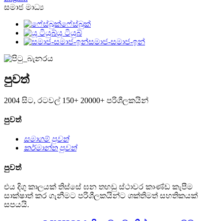
සමාජ මාධ්‍ය
ෆේස්බුක්
යූ ටියුබ්
සමාජ-සමාජ-ඉන්
පුවත්
2004 සිට, රටවල් 150+ 20000+ පරිශීලකයින්
පුවත්
සමාගම් පුවත්
කර්මාන්ත පුවත්
පුවත්
එය දිගු කාලයක් තිස්සේ ඝන තහඩු ස්ථාවර කාණ්ඩ කැපීම
සාක්ෂාත් කර ගැනීමට පරිශීලකයින්ට ශක්තිමත් සහතිකයක්
සපයයි.