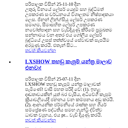
පරිපාලක විසින් 25-11-10 දින
උතුරු චීනයේ ලේසර් යෙදුම් සහ බුද්ධිමත්
උපකරණ සංවර්ධනයේ විශාලතම නිෂ්පාදකයා
ලෙස. ජිනන් ලින්ග්සියු ලේසර් උපකරණ
සමාගම, සීමාසහිත ලේසර් උපකරණ
නවෝත්පාදන සහ වැඩිදියුණු කිරීමේ ප්‍රමුඛතම
සන්නාමය වන අතර එය ගෝලීය ලේසර්
බුද්ධියේ උසස් තත්ත්වයේ සේවාවක් සැපයීම
අරමුණු කරයි. එතැන් සිට...
තවත් කියවන්න
LXSHOW තහඩු කැපුම් යන්ත්‍ර මාලාව
එනවා!
පරිපාලක විසින් 25-07-11 දින
LXSHOW තහඩු කැපුම් යන්ත්‍ර මාලාවක්
පැමිණේ! වාසි පහත පරිදි වේ: (1). ඉහළ
දෘඩතාවයකින් යුත් බර චැසිය, අධිවේගී කැපුම්
ක්‍රියාවලියේදී ජනනය වන කම්පනය අඩු කරයි.
(2). ආනයනික ජර්මනියේ රාක්ක සහ ගියර්
සම්ප්‍රේෂණ පද්ධතිය සමඟ ගැන්ට්‍රි ද්විත්ව
ධාවක ව්‍යුහය, එය pr... වැඩි දියුණු කරයි.
තවත් කියවන්න