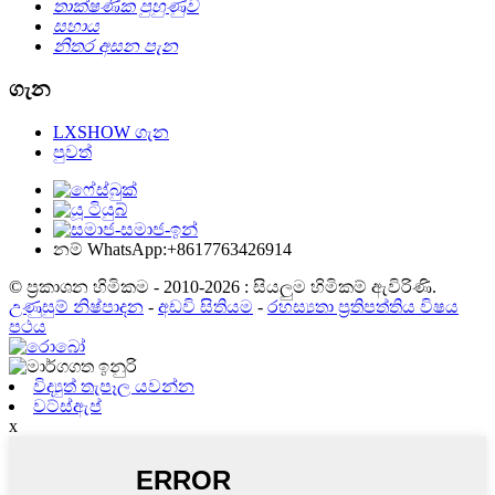
තාක්ෂණික පුහුණුව
සහාය
නිතර අසන පැන
ගැන
LXSHOW ගැන
පුවත්
නම් WhatsApp:+8617763426914
© ප්‍රකාශන හිමිකම - 2010-2026 : සියලුම හිමිකම් ඇවිරිණි.
උණුසුම් නිෂ්පාදන
-
අඩවි සිතියම
-
රහස්‍යතා ප්‍රතිපත්තිය විෂය
පථය
විද්‍යුත් තැපෑල යවන්න
වට්ස්ඇප්
x