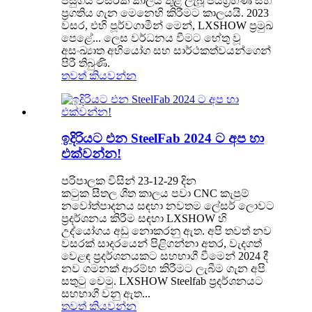
පසුගිය වසරක කාලය තුළ ලැබූ ජයග්‍රහණ සහ
ප්‍රගතිය ගැන මෙනෙහි කිරීමට කාලයයි. 2023
වසර, එහි පූර්වගාමීන් මෙන්, LXSHOW ප්‍රමුඛ
පෙළේ... ලෙස වර්ධනය වීමට හේතු වූ
අසංඛ්‍යාත අභියෝග සහ සාර්ථකත්වයන්ගෙන්
පිරී තිබුණි.
තවත් කියවන්න
ඉදිරියට එන SteelFab 2024 ට අප හා
එක්වන්න!
පරිපාලක විසින් 23-12-29 දින
කටුක සීතල ශීත කාලය පවා CNC කැපුම්
නවෝත්පාදනය සඳහා නවතම ලේසර් ලොවට
ප්‍රදර්ශනය කිරීම සඳහා LXSHOW හි
උද්යෝගය අඩු නොකරනු ඇත. අපි තවත් නව
වසරක් සාදරයෙන් පිළිගන්නා අතර, වැදගත්
වෙළඳ ප්‍රදර්ශනයකට සහභාගී වීමෙන් 2024 දී
නව ගමනක් ආරම්භ කිරීමට ලැබීම ගැන අපි
සතුටු වෙමු. LXSHOW Steelfab ප්‍රදර්ශනයට
සහභාගී වනු ඇත...
තවත් කියවන්න