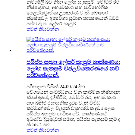
නම්‍යශීලී බව නිසා ලෝහ සැකසුම්, මෝටර් රථ
නිෂ්පාදනය, අභ්‍යවකාශ සහ පාරිභෝගික
ඉලෙක්ට්‍රොනික උපකරණ වැනි බොහෝ
ක්ෂේත්‍රවල අත්‍යවශ්‍ය ප්‍රධාන තාක්‍ෂණයක් බවට
පත්ව ඇත. ලේසර් කැපුම්...
තවත් කියවන්න
පයිප්ප සඳහා ලේසර් කැපුම් තාක්ෂණය:
ලෝහ සැකසුම් විප්ලවීයකරණයේ නව
පරිච්ඡේදයක්.
පරිපාලක විසින් 24-09-24 දින
වේගයෙන් සංවර්ධනය වන කාර්මික නිෂ්පාදන
ක්ෂේත්‍රයේ, ඉදිකිරීම්, මෝටර් රථ, අභ්‍යවකාශ
සහ ඛනිජ රසායනික ද්‍රව්‍ය වැනි විවිධ
කර්මාන්තවල වැදගත් ව්‍යුහාත්මක ද්‍රව්‍ය ලෙස
පයිප්ප බහුලව භාවිතා වේ. තාක්ෂණයේ
අඛණ්ඩ දියුණුවත් සමඟ, පයිප්ප සැකසුම් ක්‍රම ද
ස්ථාවර වේ...
තවත් කියවන්න