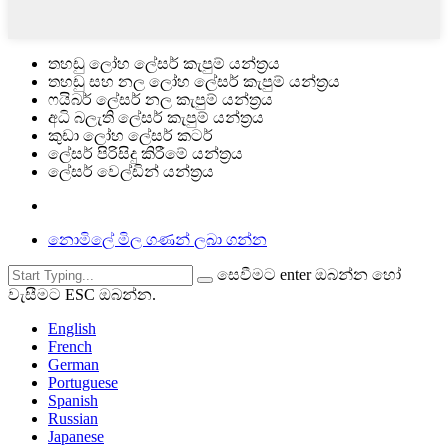
තහඩු ලෝහ ලේසර් කැපුම් යන්ත්‍රය
තහඩු සහ නල ලෝහ ලේසර් කැපුම් යන්ත්‍රය
ෆයිබර් ලේසර් නල කැපුම් යන්ත්‍රය
අධි බලැති ලේසර් කැපුම් යන්ත්‍රය
කුඩා ලෝහ ලේසර් කටර්
ලේසර් පිරිසිදු කිරීමේ යන්ත්‍රය
ලේසර් වෙල්ඩින් යන්ත්‍රය
නොමිලේ මිල ගණන් ලබා ගන්න
සෙවීමට enter ඔබන්න හෝ
වැසීමට ESC ඔබන්න.
English
French
German
Portuguese
Spanish
Russian
Japanese