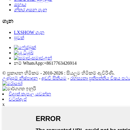
සහාය
නිතර අසන පැන
ගැන
LXSHOW ගැන
පුවත්
නම් WhatsApp:+8617763426914
© ප්‍රකාශන හිමිකම - 2010-2026 : සියලුම හිමිකම් ඇවිරිණි.
උණුසුම් නිෂ්පාදන
-
අඩවි සිතියම
-
රහස්‍යතා ප්‍රතිපත්තිය විෂය පථ
විද්‍යුත් තැපෑල යවන්න
වට්ස්ඇප්
x