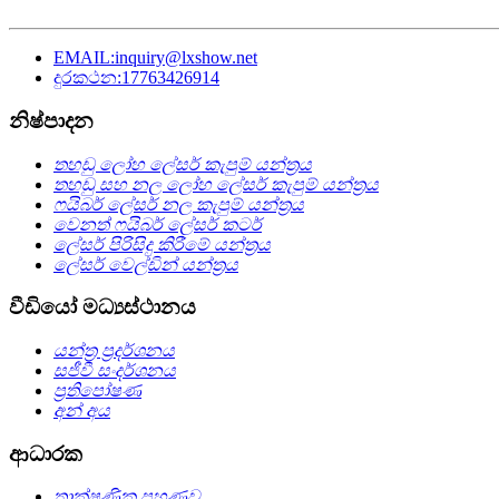
EMAIL:inquiry@lxshow.net
දුරකථන:17763426914
නිෂ්පාදන
තහඩු ලෝහ ලේසර් කැපුම් යන්ත්‍රය
තහඩු සහ නල ලෝහ ලේසර් කැපුම් යන්ත්‍රය
ෆයිබර් ලේසර් නල කැපුම් යන්ත්‍රය
වෙනත් ෆයිබර් ලේසර් කටර්
ලේසර් පිරිසිදු කිරීමේ යන්ත්‍රය
ලේසර් වෙල්ඩින් යන්ත්‍රය
වීඩියෝ මධ්‍යස්ථානය
යන්ත්‍ර ප්‍රදර්ශනය
සජීවී සංදර්ශනය
ප්‍රතිපෝෂණ
අන් අය
ආධාරක
තාක්ෂණික පුහුණුව