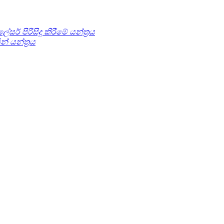
ලේසර් පිරිසිදු කිරීමේ යන්ත්‍රය
් යන්ත්‍රය