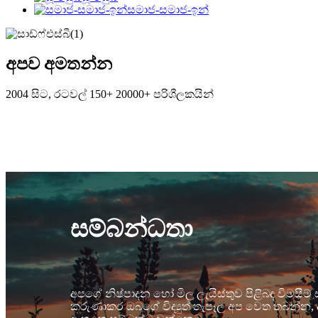
සමාජ-සමාජ-ඉන්
අපව අමතන්න
2004 සිට, රටවල් 150+ 20000+ පරිශීලකයින්
සම්බන්ධතා
අපගේ නිෂ්පාදන හෝ මිල ලැයිස්තුව පිළිබඳ විමසීම් 
කරුණාකර ඔබගේ විද්‍යුත් තැපෑල අප වෙත තබන්න, අ