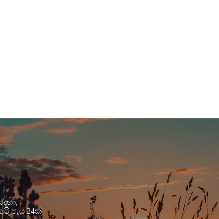
සඳහා,
පි පැය 24ක්