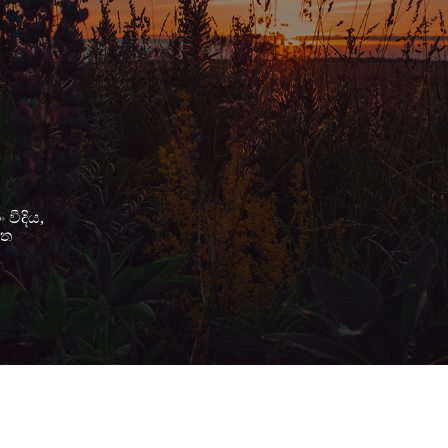
වීදිය,
ාත