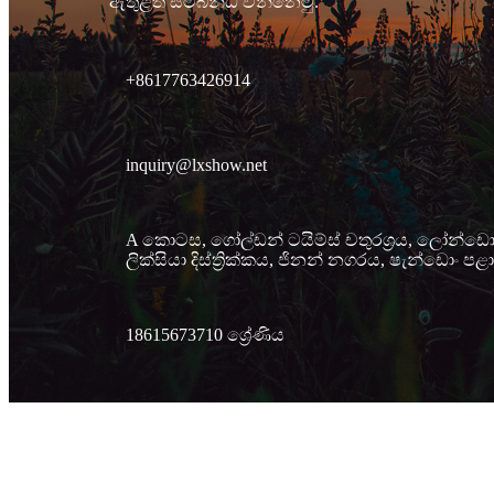
ඇතුළත සම්බන්ධ වන්නෙමු.
+8617763426914
inquiry@lxshow.net
A කොටස, ගෝල්ඩන් ටයිම්ස් චතුරශ්‍රය, ලෝන්ඩොං 
ලික්සියා දිස්ත්‍රික්කය, ජිනන් නගරය, ෂැන්ඩොං පළ
18615673710 ශ්‍රේණිය