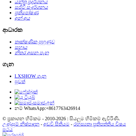
යන්ත්‍ර ප්‍රදර්ශනය
සජීවී සංදර්ශනය
ප්‍රතිපෝෂණ
අන් අය
ආධාරක
තාක්ෂණික පුහුණුව
සහාය
නිතර අසන පැන
ගැන
LXSHOW ගැන
පුවත්
නම් WhatsApp:+8617763426914
© ප්‍රකාශන හිමිකම - 2010-2026 : සියලුම හිමිකම් ඇවිරිණි.
උණුසුම් නිෂ්පාදන
-
අඩවි සිතියම
-
රහස්‍යතා ප්‍රතිපත්තිය විෂය
පථය