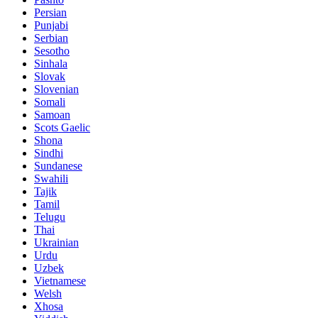
Persian
Punjabi
Serbian
Sesotho
Sinhala
Slovak
Slovenian
Somali
Samoan
Scots Gaelic
Shona
Sindhi
Sundanese
Swahili
Tajik
Tamil
Telugu
Thai
Ukrainian
Urdu
Uzbek
Vietnamese
Welsh
Xhosa