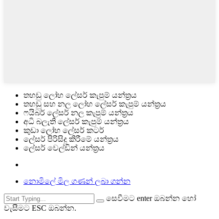
තහඩු ලෝහ ලේසර් කැපුම් යන්ත්‍රය
තහඩු සහ නල ලෝහ ලේසර් කැපුම් යන්ත්‍රය
ෆයිබර් ලේසර් නල කැපුම් යන්ත්‍රය
අධි බලැති ලේසර් කැපුම් යන්ත්‍රය
කුඩා ලෝහ ලේසර් කටර්
ලේසර් පිරිසිදු කිරීමේ යන්ත්‍රය
ලේසර් වෙල්ඩින් යන්ත්‍රය
නොමිලේ මිල ගණන් ලබා ගන්න
සෙවීමට enter ඔබන්න හෝ
වැසීමට ESC ඔබන්න.