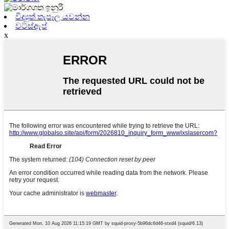
විද්‍යුත් තැපෑල යවන්න
වට්ස්ඇප්
x