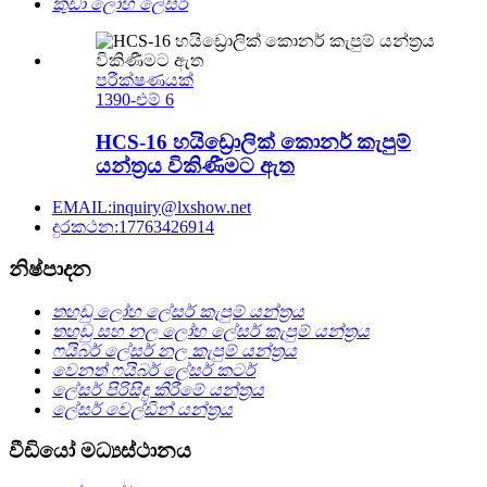
කුඩා ලෝහ ලේසර්
පරීක්ෂණයක්
1390-එම් 6
HCS-16 හයිඩ්‍රොලික් කොනර් කැපුම්
යන්ත්‍රය විකිණීමට ඇත
EMAIL:inquiry@lxshow.net
දුරකථන:17763426914
නිෂ්පාදන
තහඩු ලෝහ ලේසර් කැපුම් යන්ත්‍රය
තහඩු සහ නල ලෝහ ලේසර් කැපුම් යන්ත්‍රය
ෆයිබර් ලේසර් නල කැපුම් යන්ත්‍රය
වෙනත් ෆයිබර් ලේසර් කටර්
ලේසර් පිරිසිදු කිරීමේ යන්ත්‍රය
ලේසර් වෙල්ඩින් යන්ත්‍රය
වීඩියෝ මධ්‍යස්ථානය