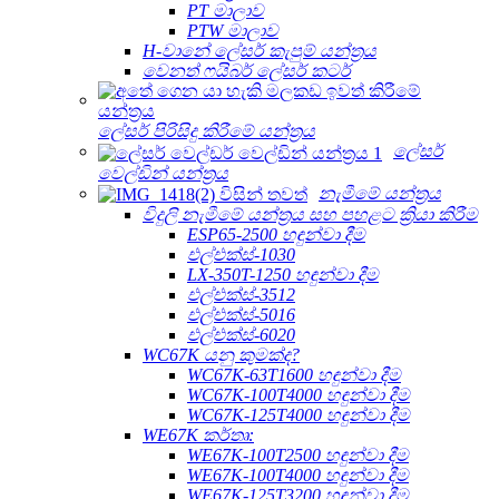
PT මාලාව
PTW මාලාව
H-වානේ ලේසර් කැපුම් යන්ත්‍රය
වෙනත් ෆයිබර් ලේසර් කටර්
ලේසර් පිරිසිදු කිරීමේ යන්ත්‍රය
ලේසර්
වෙල්ඩින් යන්ත්‍රය
නැමීමේ යන්ත්‍රය
විදුලි නැමීමේ යන්ත්‍රය සහ පහළට ක්‍රියා කිරීම
ESP65-2500 හඳුන්වා දීම
එල්එක්ස්-1030
LX-350T-1250 හඳුන්වා දීම
එල්එක්ස්-3512
එල්එක්ස්-5016
එල්එක්ස්-6020
WC67K යනු කුමක්ද?
WC67K-63T1600 හඳුන්වා දීම
WC67K-100T4000 හඳුන්වා දීම
WC67K-125T4000 හඳුන්වා දීම
WE67K කර්තෘ:
WE67K-100T2500 හඳුන්වා දීම
WE67K-100T4000 හඳුන්වා දීම
WE67K-125T3200 හඳුන්වා දීම