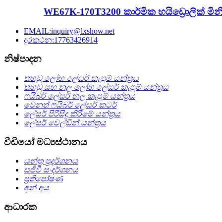
WE67K-170T3200 කාර්මික හයිඩ්‍රොලික් මිනි 
EMAIL:inquiry@lxshow.net
දුරකථන:17763426914
නිෂ්පාදන
තහඩු ලෝහ ලේසර් කැපුම් යන්ත්‍රය
තහඩු සහ නල ලෝහ ලේසර් කැපුම් යන්ත්‍රය
ෆයිබර් ලේසර් නල කැපුම් යන්ත්‍රය
වෙනත් ෆයිබර් ලේසර් කටර්
ලේසර් පිරිසිදු කිරීමේ යන්ත්‍රය
ලේසර් වෙල්ඩින් යන්ත්‍රය
වීඩියෝ මධ්‍යස්ථානය
යන්ත්‍ර ප්‍රදර්ශනය
සජීවී සංදර්ශනය
ප්‍රතිපෝෂණ
අන් අය
ආධාරක