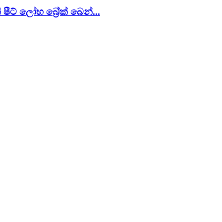
ෂීට් ලෝහ බ්‍රේක් බෙන්...