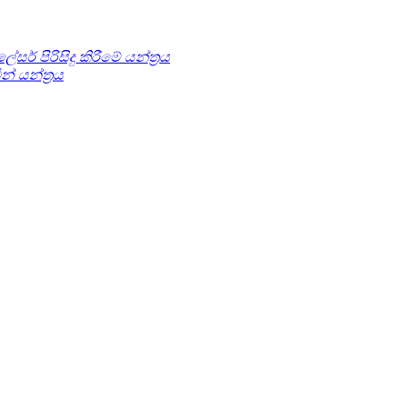
ලේසර් පිරිසිදු කිරීමේ යන්ත්‍රය
් යන්ත්‍රය