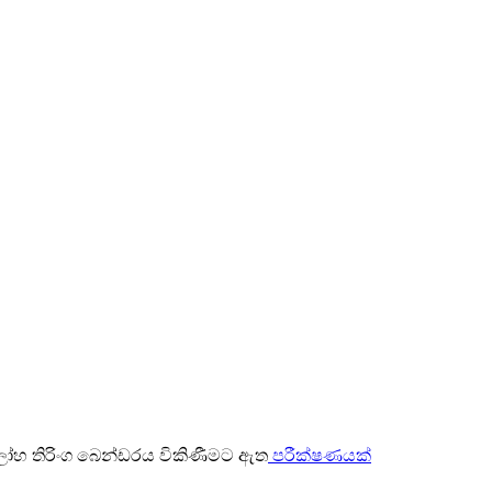
පරීක්ෂණයක්