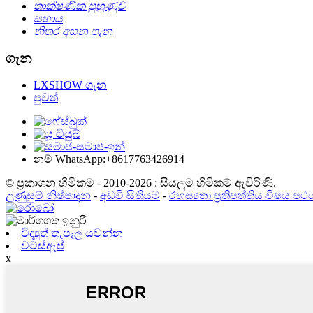
තාක්ෂණික පුහුණුව
සහාය
නිතර අසන පැන
ගැන
LXSHOW ගැන
පුවත්
නම් WhatsApp:+8617763426914
© ප්‍රකාශන හිමිකම - 2010-2026 : සියලුම හිමිකම් ඇවිරිණි.
උණුසුම් නිෂ්පාදන
-
අඩවි සිතියම
-
රහස්‍යතා ප්‍රතිපත්තිය විෂය පථ
විද්‍යුත් තැපෑල යවන්න
වට්ස්ඇප්
x