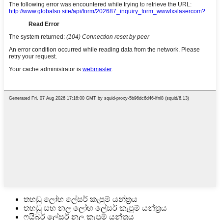
තහඩු ලෝහ ලේසර් කැපුම් යන්ත්‍රය
තහඩු සහ නල ලෝහ ලේසර් කැපුම් යන්ත්‍රය
ෆයිබර් ලේසර් නල කැපුම් යන්ත්‍රය