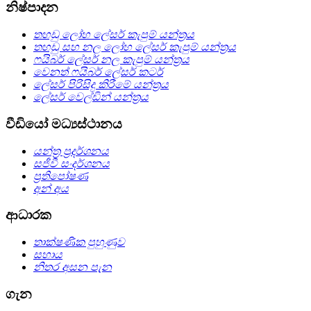
නිෂ්පාදන
තහඩු ලෝහ ලේසර් කැපුම් යන්ත්‍රය
තහඩු සහ නල ලෝහ ලේසර් කැපුම් යන්ත්‍රය
ෆයිබර් ලේසර් නල කැපුම් යන්ත්‍රය
වෙනත් ෆයිබර් ලේසර් කටර්
ලේසර් පිරිසිදු කිරීමේ යන්ත්‍රය
ලේසර් වෙල්ඩින් යන්ත්‍රය
වීඩියෝ මධ්‍යස්ථානය
යන්ත්‍ර ප්‍රදර්ශනය
සජීවී සංදර්ශනය
ප්‍රතිපෝෂණ
අන් අය
ආධාරක
තාක්ෂණික පුහුණුව
සහාය
නිතර අසන පැන
ගැන