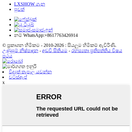
LXSHOW ගැන
පුවත්
නම් WhatsApp:+8617763426914
© ප්‍රකාශන හිමිකම - 2010-2026 : සියලුම හිමිකම් ඇවිරිණි.
උණුසුම් නිෂ්පාදන
-
අඩවි සිතියම
-
රහස්‍යතා ප්‍රතිපත්තිය විෂය
පථය
විද්‍යුත් තැපෑල යවන්න
වට්ස්ඇප්
x