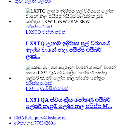
කුඩා ලෝහ ලේසර්
පරීක්ෂණයක්
LX9TQ විසින් තවත්
LX9TQ ලාභම ඉදිරිපස පුල් වර්ගයේ
ලෝහ වානේ නල පයිප්ප ෆයිබර්
ලාස්...
පරීක්ෂණයක්
LX9TQA විසින් තවත්
LX9TQA ස්වයංක්‍රීය පෝෂණ ෆයිබර්
ලේසර් කැපුම් ලෝහ නල පයිප්ප M...
EMAIL:inquiry@lxshow.net
දුරකථන:17763426914