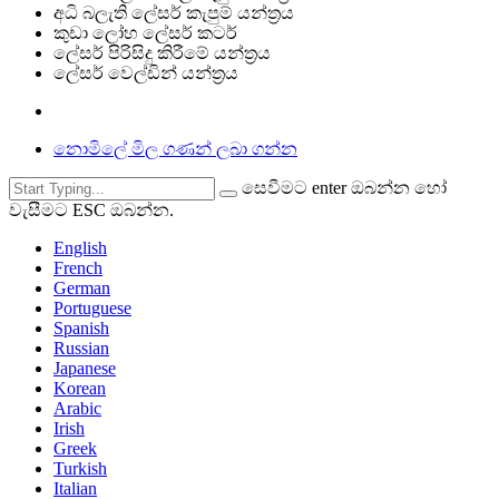
අධි බලැති ලේසර් කැපුම් යන්ත්‍රය
කුඩා ලෝහ ලේසර් කටර්
ලේසර් පිරිසිදු කිරීමේ යන්ත්‍රය
ලේසර් වෙල්ඩින් යන්ත්‍රය
නොමිලේ මිල ගණන් ලබා ගන්න
සෙවීමට enter ඔබන්න හෝ
වැසීමට ESC ඔබන්න.
English
French
German
Portuguese
Spanish
Russian
Japanese
Korean
Arabic
Irish
Greek
Turkish
Italian