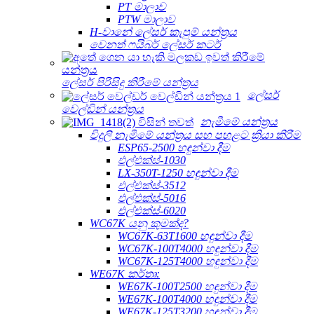
PT මාලාව
PTW මාලාව
H-වානේ ලේසර් කැපුම් යන්ත්‍රය
වෙනත් ෆයිබර් ලේසර් කටර්
ලේසර් පිරිසිදු කිරීමේ යන්ත්‍රය
ලේසර්
වෙල්ඩින් යන්ත්‍රය
නැමීමේ යන්ත්‍රය
විදුලි නැමීමේ යන්ත්‍රය සහ පහළට ක්‍රියා කිරීම
ESP65-2500 හඳුන්වා දීම
එල්එක්ස්-1030
LX-350T-1250 හඳුන්වා දීම
එල්එක්ස්-3512
එල්එක්ස්-5016
එල්එක්ස්-6020
WC67K යනු කුමක්ද?
WC67K-63T1600 හඳුන්වා දීම
WC67K-100T4000 හඳුන්වා දීම
WC67K-125T4000 හඳුන්වා දීම
WE67K කර්තෘ:
WE67K-100T2500 හඳුන්වා දීම
WE67K-100T4000 හඳුන්වා දීම
WE67K-125T3200 හඳුන්වා දීම