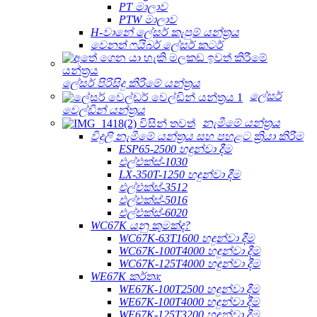
PT මාලාව
PTW මාලාව
H-වානේ ලේසර් කැපුම් යන්ත්‍රය
වෙනත් ෆයිබර් ලේසර් කටර්
ලේසර් පිරිසිදු කිරීමේ යන්ත්‍රය
ලේසර්
වෙල්ඩින් යන්ත්‍රය
නැමීමේ යන්ත්‍රය
විදුලි නැමීමේ යන්ත්‍රය සහ පහළට ක්‍රියා කිරීම
ESP65-2500 හඳුන්වා දීම
එල්එක්ස්-1030
LX-350T-1250 හඳුන්වා දීම
එල්එක්ස්-3512
එල්එක්ස්-5016
එල්එක්ස්-6020
WC67K යනු කුමක්ද?
WC67K-63T1600 හඳුන්වා දීම
WC67K-100T4000 හඳුන්වා දීම
WC67K-125T4000 හඳුන්වා දීම
WE67K කර්තෘ:
WE67K-100T2500 හඳුන්වා දීම
WE67K-100T4000 හඳුන්වා දීම
WE67K-125T3200 හඳුන්වා දීම