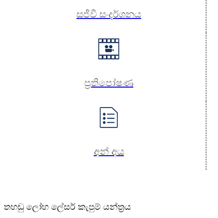
සජීවී සංදර්ශනය
ප්‍රතිපෝෂණ
අන් අය
තහඩු ලෝහ ලේසර් කැපුම් යන්ත්‍රය