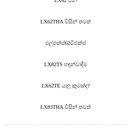
LX62 වන
LX62THA විසින් තවත්
එල්එක්ස්62ටීඑක්ස්
LX82TS හඳුන්වාදීම
LX62TE යනු කුමක්ද?
LX83THA විසින් තවත්