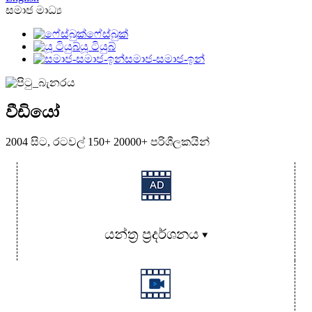
සමාජ මාධ්‍ය
ෆේස්බුක්
යූ ටියුබ්
සමාජ-සමාජ-ඉන්
වීඩියෝ
2004 සිට, රටවල් 150+ 20000+ පරිශීලකයින්
යන්ත්‍ර ප්‍රදර්ශනය ▾