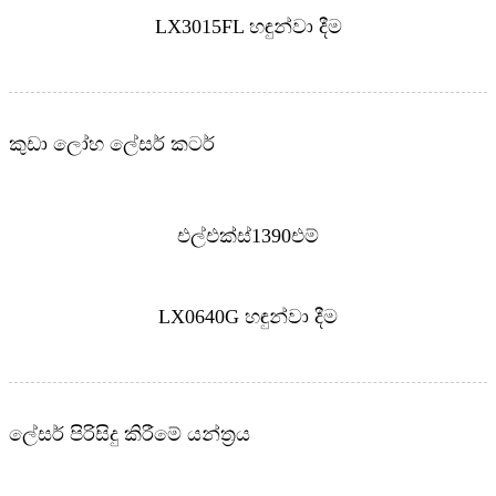
LX3015FL හඳුන්වා දීම
කුඩා ලෝහ ලේසර් කටර්
එල්එක්ස්1390එම්
LX0640G හඳුන්වා දීම
ලේසර් පිරිසිදු කිරීමේ යන්ත්‍රය