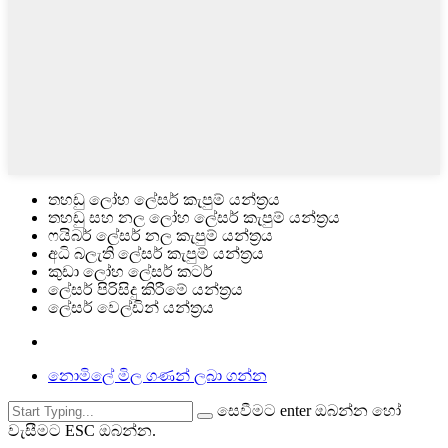
තහඩු ලෝහ ලේසර් කැපුම් යන්ත්‍රය
තහඩු සහ නල ලෝහ ලේසර් කැපුම් යන්ත්‍රය
ෆයිබර් ලේසර් නල කැපුම් යන්ත්‍රය
අධි බලැති ලේසර් කැපුම් යන්ත්‍රය
කුඩා ලෝහ ලේසර් කටර්
ලේසර් පිරිසිදු කිරීමේ යන්ත්‍රය
ලේසර් වෙල්ඩින් යන්ත්‍රය
නොමිලේ මිල ගණන් ලබා ගන්න
සෙවීමට enter ඔබන්න හෝ
වැසීමට ESC ඔබන්න.