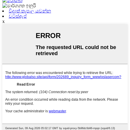
විද්‍යුත් තැපෑල යවන්න
වට්ස්ඇප්
x