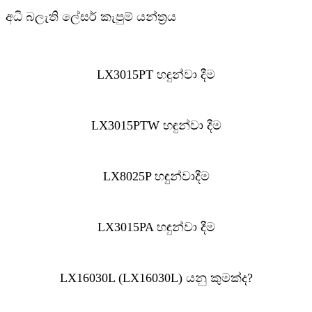
අධි බලැති ලේසර් කැපුම් යන්ත්‍රය
LX3015PT හඳුන්වා දීම
LX3015PTW හඳුන්වා දීම
LX8025P හඳුන්වාදීම
LX3015PA හඳුන්වා දීම
LX16030L (LX16030L) යනු කුමක්ද?