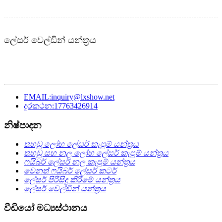
ලේසර් වෙල්ඩින් යන්ත්‍රය
EMAIL:inquiry@lxshow.net
දුරකථන:17763426914
නිෂ්පාදන
තහඩු ලෝහ ලේසර් කැපුම් යන්ත්‍රය
තහඩු සහ නල ලෝහ ලේසර් කැපුම් යන්ත්‍රය
ෆයිබර් ලේසර් නල කැපුම් යන්ත්‍රය
වෙනත් ෆයිබර් ලේසර් කටර්
ලේසර් පිරිසිදු කිරීමේ යන්ත්‍රය
ලේසර් වෙල්ඩින් යන්ත්‍රය
වීඩියෝ මධ්‍යස්ථානය