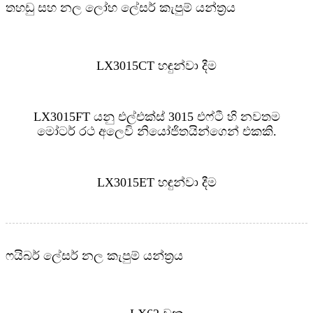
තහඩු සහ නල ලෝහ ලේසර් කැපුම් යන්ත්‍රය
LX3015CT හඳුන්වා දීම
LX3015FT යනු එල්එක්ස් 3015 එෆ්ටී හි නවතම
මෝටර් රථ අලෙවි නියෝජිතයින්ගෙන් එකකි.
LX3015ET හඳුන්වා දීම
ෆයිබර් ලේසර් නල කැපුම් යන්ත්‍රය