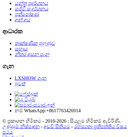
යන්ත්‍ර ප්‍රදර්ශනය
සජීවී සංදර්ශනය
ප්‍රතිපෝෂණ
අන් අය
ආධාරක
තාක්ෂණික පුහුණුව
සහාය
නිතර අසන පැන
ගැන
LXSHOW ගැන
පුවත්
නම් WhatsApp:+8617763426914
© ප්‍රකාශන හිමිකම - 2010-2026 : සියලුම හිමිකම් ඇවිරිණි.
උණුසුම් නිෂ්පාදන
-
අඩවි සිතියම
-
රහස්‍යතා ප්‍රතිපත්තිය විෂය
පථය