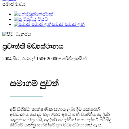
සමාජ මාධ්‍ය
ෆේස්බුක්
යූ ටියුබ්
සමාජ-සමාජ-ඉන්
ප්‍රවෘත්ති මධ්‍යස්ථානය
2004 සිට, රටවල් 150+ 20000+ පරිශීලකයින්
සමාගම් පුවත්
අපි විශිෂ්ට තාක්ෂණික සහාය ලබා දීම කෙරෙහි
අවධානය යොමු කළ අතර අපට එක් වෘත්තීය ලේසර්
කැපුම් යන්ත්‍රයක්, ලේසර් වෙල්ඩින් සහ ලේසර් පිරිසිදු
කිරීමේ යන්ත්‍ර සන්නිවේදන මධ්‍යස්ථානයක් ඇත.