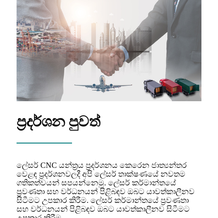
ප්‍රදර්ශන පුවත්
ලේසර් CNC යන්ත්‍රය ප්‍රදර්ශනය කෙරෙන ජාත්‍යන්තර
වෙළඳ ප්‍රදර්ශනවලදී අපි ලේසර් තාක්ෂණයේ නවතම
ගතිකත්වයන් සපයන්නෙමු. ලේසර් කර්මාන්තයේ
ප්‍රවණතා සහ වර්ධනයන් පිළිබඳව ඔබට යාවත්කාලීනව
සිටීමට උපකාර කිරීම. ලේසර් කර්මාන්තයේ ප්‍රවණතා
සහ වර්ධනයන් පිළිබඳව ඔබට යාවත්කාලීනව සිටීමට
උපකාර කිරීම.