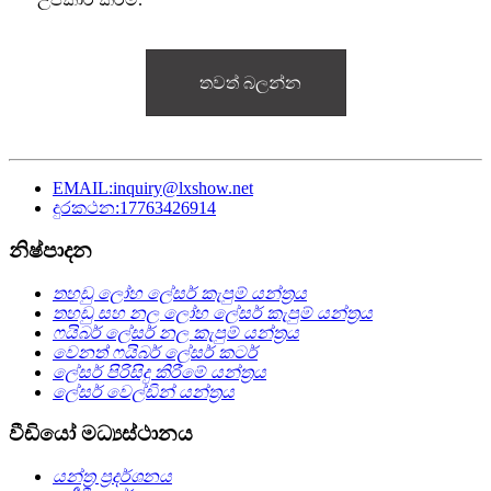
තවත් බලන්න
EMAIL:inquiry@lxshow.net
දුරකථන:17763426914
නිෂ්පාදන
තහඩු ලෝහ ලේසර් කැපුම් යන්ත්‍රය
තහඩු සහ නල ලෝහ ලේසර් කැපුම් යන්ත්‍රය
ෆයිබර් ලේසර් නල කැපුම් යන්ත්‍රය
වෙනත් ෆයිබර් ලේසර් කටර්
ලේසර් පිරිසිදු කිරීමේ යන්ත්‍රය
ලේසර් වෙල්ඩින් යන්ත්‍රය
වීඩියෝ මධ්‍යස්ථානය
යන්ත්‍ර ප්‍රදර්ශනය