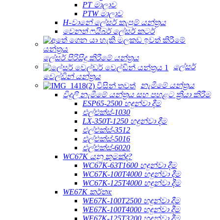
PT මාලාව
PTW මාලාව
H-වානේ ලේසර් කැපුම් යන්ත්‍රය
වෙනත් ෆයිබර් ලේසර් කටර්
ලේසර් පිරිසිදු කිරීමේ යන්ත්‍රය
ලේසර්
වෙල්ඩින් යන්ත්‍රය
නැමීමේ යන්ත්‍රය
විදුලි නැමීමේ යන්ත්‍රය සහ පහළට ක්‍රියා කිරීම
ESP65-2500 හඳුන්වා දීම
එල්එක්ස්-1030
LX-350T-1250 හඳුන්වා දීම
එල්එක්ස්-3512
එල්එක්ස්-5016
එල්එක්ස්-6020
WC67K යනු කුමක්ද?
WC67K-63T1600 හඳුන්වා දීම
WC67K-100T4000 හඳුන්වා දීම
WC67K-125T4000 හඳුන්වා දීම
WE67K කර්තෘ:
WE67K-100T2500 හඳුන්වා දීම
WE67K-100T4000 හඳුන්වා දීම
WE67K-125T3200 හඳුන්වා දීම