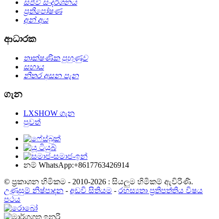
සජීවී සංදර්ශනය
ප්‍රතිපෝෂණ
අන් අය
ආධාරක
තාක්ෂණික පුහුණුව
සහාය
නිතර අසන පැන
ගැන
LXSHOW ගැන
පුවත්
නම් WhatsApp:+8617763426914
© ප්‍රකාශන හිමිකම - 2010-2026 : සියලුම හිමිකම් ඇවිරිණි.
උණුසුම් නිෂ්පාදන
-
අඩවි සිතියම
-
රහස්‍යතා ප්‍රතිපත්තිය විෂය
පථය