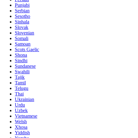
Punjabi
Serbian
Sesotho
Sinhala
Slovak
Slovenian
Somali
Samoan
Scots Gaelic
Shona
Sindhi
Sundanese
Swahili
Tajik
Tamil
Telugu
Thai
Ukrainian
Urdu
Uzbek
Vietnamese
Welsh
Xhosa
Yiddish