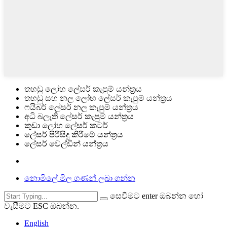
තහඩු ලෝහ ලේසර් කැපුම් යන්ත්‍රය
තහඩු සහ නල ලෝහ ලේසර් කැපුම් යන්ත්‍රය
ෆයිබර් ලේසර් නල කැපුම් යන්ත්‍රය
අධි බලැති ලේසර් කැපුම් යන්ත්‍රය
කුඩා ලෝහ ලේසර් කටර්
ලේසර් පිරිසිදු කිරීමේ යන්ත්‍රය
ලේසර් වෙල්ඩින් යන්ත්‍රය
නොමිලේ මිල ගණන් ලබා ගන්න
සෙවීමට enter ඔබන්න හෝ
වැසීමට ESC ඔබන්න.
English