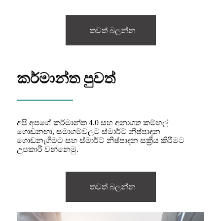
තවත් බලන්න
කර්මාන්ත පුවත්
අපි අපගේ කර්මාන්ත 4.0 සහ අනාගත කම්හල්
ගොඩනඟා, සමාගම්වලට ස්මාර්ට් නිෂ්පාදන
ගොඩනැගීමට සහ ස්මාර්ට් නිෂ්පාදන සක්‍රීය කිරීමට
උපකාරී වන්නෙමු.
තවත් බලන්න