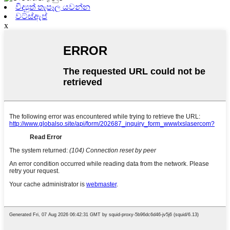
විද්‍යුත් තැපෑල යවන්න
වට්ස්ඇප්
x