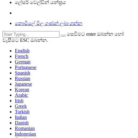
ලේසර් වෙල්ඩින් යන්ත්‍රය
නොමිලේ මිල ගණන් ලබා ගන්න
සෙවීමට enter ඔබන්න හෝ
වැසීමට ESC ඔබන්න.
English
French
German
Portuguese
Spanish
Russian
Japanese
Korean
Arabic
Irish
Greek
Turkish
Italian
Danish
Romanian
Indonesian