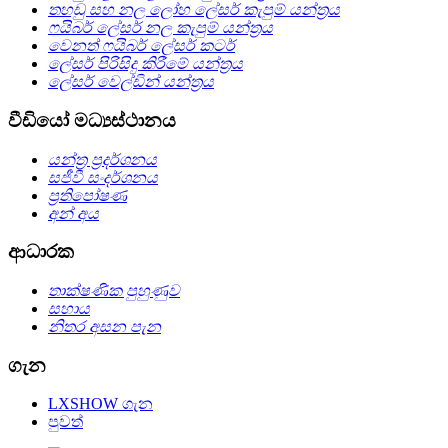
තහඩු සහ නල ලෝහ ලේසර් කැපුම් යන්ත්‍රය
ෆයිබර් ලේසර් නල කැපුම් යන්ත්‍රය
වෙනත් ෆයිබර් ලේසර් කටර්
ලේසර් පිරිසිදු කිරීමේ යන්ත්‍රය
ලේසර් වෙල්ඩින් යන්ත්‍රය
වීඩියෝ මධ්‍යස්ථානය
යන්ත්‍ර ප්‍රදර්ශනය
සජීවී සංදර්ශනය
ප්‍රතිපෝෂණ
අන් අය
ආධාරක
තාක්ෂණික පුහුණුව
සහාය
නිතර අසන පැන
ගැන
LXSHOW ගැන
පුවත්