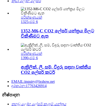
කුඩා ලෝහ ලේසර්
පරීක්ෂණයක්
1325-එම් 6
1352-M6-C CO2 ලේසර් යන්ත්‍රය මිලට
විකිණීමට ඇත
පරීක්ෂණයක්
1390-එම් 6
ඇක්‍රිලික්, ලී, සම්, වීදුරු සඳහා වෘත්තීය
CO2 ලේසර් කටර්
EMAIL:inquiry@lxshow.net
දුරකථන:17763426914
නිෂ්පාදන
තහඩු ලෝහ ලේසර් කැපුම් යන්ත්‍රය