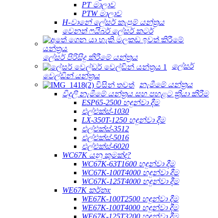
PT මාලාව
PTW මාලාව
H-වානේ ලේසර් කැපුම් යන්ත්‍රය
වෙනත් ෆයිබර් ලේසර් කටර්
ලේසර් පිරිසිදු කිරීමේ යන්ත්‍රය
ලේසර්
වෙල්ඩින් යන්ත්‍රය
නැමීමේ යන්ත්‍රය
විදුලි නැමීමේ යන්ත්‍රය සහ පහළට ක්‍රියා කිරීම
ESP65-2500 හඳුන්වා දීම
එල්එක්ස්-1030
LX-350T-1250 හඳුන්වා දීම
එල්එක්ස්-3512
එල්එක්ස්-5016
එල්එක්ස්-6020
WC67K යනු කුමක්ද?
WC67K-63T1600 හඳුන්වා දීම
WC67K-100T4000 හඳුන්වා දීම
WC67K-125T4000 හඳුන්වා දීම
WE67K කර්තෘ:
WE67K-100T2500 හඳුන්වා දීම
WE67K-100T4000 හඳුන්වා දීම
WE67K-125T3200 හඳුන්වා දීම