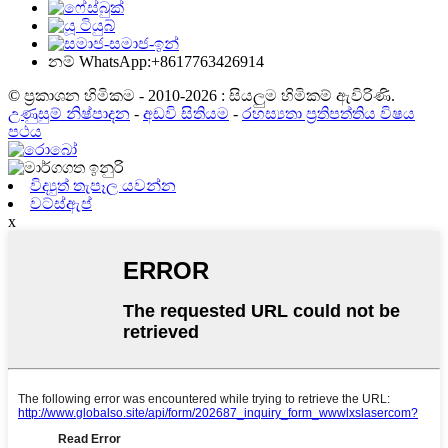
නම් WhatsApp:+8617763426914
© ප්‍රකාශන හිමිකම - 2010-2026 : සියලුම හිමිකම් ඇවිරිණි.
උණුසුම් නිෂ්පාදන
-
අඩවි සිතියම
-
රහස්‍යතා ප්‍රතිපත්තිය විෂය
පථය
විද්‍යුත් තැපෑල යවන්න
වට්ස්ඇප්
x