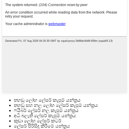
තහඩු ලෝහ ලේසර් කැපුම් යන්ත්‍රය
තහඩු සහ නල ලෝහ ලේසර් කැපුම් යන්ත්‍රය
ෆයිබර් ලේසර් නල කැපුම් යන්ත්‍රය
අධි බලැති ලේසර් කැපුම් යන්ත්‍රය
කුඩා ලෝහ ලේසර් කටර්
ලේසර් පිරිසිදු කිරීමේ යන්ත්‍රය