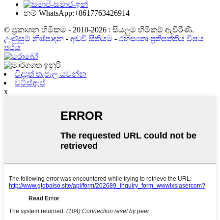
නම් WhatsApp:+8617763426914
© ප්‍රකාශන හිමිකම - 2010-2026 : සියලුම හිමිකම් ඇවිරිණි.
උණුසුම් නිෂ්පාදන
-
අඩවි සිතියම
-
රහස්‍යතා ප්‍රතිපත්තිය විෂය
පථය
විද්‍යුත් තැපෑල යවන්න
වට්ස්ඇප්
x