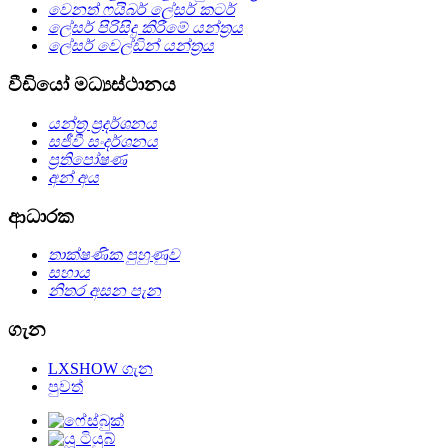
වෙනත් ෆයිබර් ලේසර් කටර්
ලේසර් පිරිසිදු කිරීමේ යන්ත්‍රය
ලේසර් වෙල්ඩින් යන්ත්‍රය
වීඩියෝ මධ්‍යස්ථානය
යන්ත්‍ර ප්‍රදර්ශනය
සජීවී සංදර්ශනය
ප්‍රතිපෝෂණ
අන් අය
ආධාරක
තාක්ෂණික පුහුණුව
සහාය
නිතර අසන පැන
ගැන
LXSHOW ගැන
පුවත්