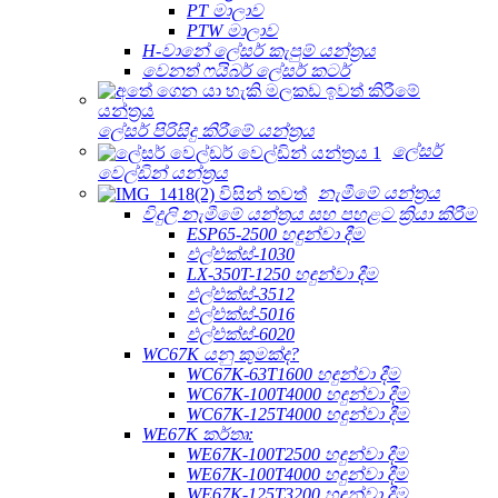
PT මාලාව
PTW මාලාව
H-වානේ ලේසර් කැපුම් යන්ත්‍රය
වෙනත් ෆයිබර් ලේසර් කටර්
ලේසර් පිරිසිදු කිරීමේ යන්ත්‍රය
ලේසර්
වෙල්ඩින් යන්ත්‍රය
නැමීමේ යන්ත්‍රය
විදුලි නැමීමේ යන්ත්‍රය සහ පහළට ක්‍රියා කිරීම
ESP65-2500 හඳුන්වා දීම
එල්එක්ස්-1030
LX-350T-1250 හඳුන්වා දීම
එල්එක්ස්-3512
එල්එක්ස්-5016
එල්එක්ස්-6020
WC67K යනු කුමක්ද?
WC67K-63T1600 හඳුන්වා දීම
WC67K-100T4000 හඳුන්වා දීම
WC67K-125T4000 හඳුන්වා දීම
WE67K කර්තෘ:
WE67K-100T2500 හඳුන්වා දීම
WE67K-100T4000 හඳුන්වා දීම
WE67K-125T3200 හඳුන්වා දීම