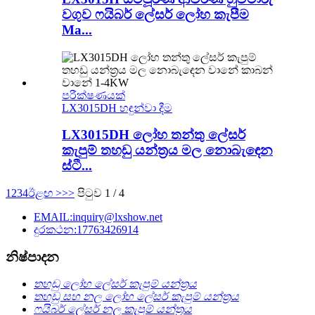
වගුව ෆයිබර් ලේසර් ලෝහ කැපීම
Ma...
පරීක්ෂණයක්
LX3015DH හඳුන්වා දීම
LX3015DH ලෝහ තන්තු ලේසර්
කැපුම් තහඩු යන්ත්‍රය මල නොබැඳෙන
ස්ටී...
1
2
3
4
ඊළඟ >
>>
පිටුව 1 / 4
EMAIL:inquiry@lxshow.net
දුරකථන:17763426914
නිෂ්පාදන
තහඩු ලෝහ ලේසර් කැපුම් යන්ත්‍රය
තහඩු සහ නල ලෝහ ලේසර් කැපුම් යන්ත්‍රය
ෆයිබර් ලේසර් නල කැපුම් යන්ත්‍රය