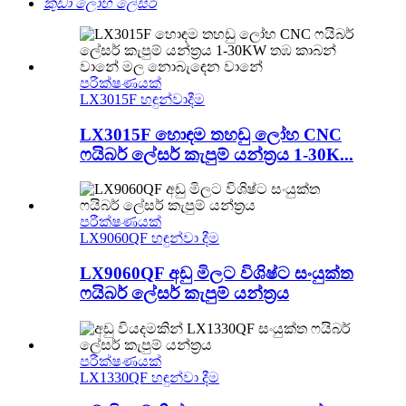
කුඩා ලෝහ ලේසර්
පරීක්ෂණයක්
LX3015F හඳුන්වාදීම
LX3015F හොඳම තහඩු ලෝහ CNC
ෆයිබර් ලේසර් කැපුම් යන්ත්‍රය 1-30K...
පරීක්ෂණයක්
LX9060QF හඳුන්වා දීම
LX9060QF අඩු මිලට විශිෂ්ට සංයුක්ත
ෆයිබර් ලේසර් කැපුම් යන්ත්‍රය
පරීක්ෂණයක්
LX1330QF හඳුන්වා දීම