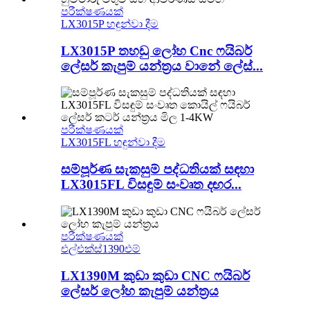
පරීක්ෂණයක්
LX3015P හඳුන්වා දීම
LX3015P තහඩු ලෝහ Cnc ෆයිබර්
ලේසර් කැපුම් යන්ත්‍රය වානේ ලේස්...
පරීක්ෂණයක්
LX3015FL හඳුන්වා දීම
සම්පූර්ණ සැකසුම් පද්ධතියක් සඳහා
LX3015FL විසඳුම් සංවෘත දඟර...
පරීක්ෂණයක්
එල්එක්ස්1390එම්
LX1390M කුඩා කුඩා CNC ෆයිබර්
ලේසර් ලෝහ කැපුම් යන්ත්‍රය