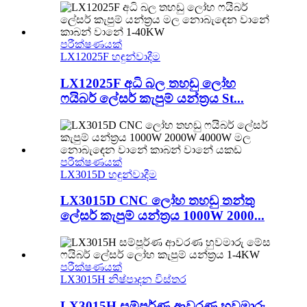
පරීක්ෂණයක්
LX12025F හඳුන්වාදීම
LX12025F අධි බල තහඩු ලෝහ
ෆයිබර් ලේසර් කැපුම් යන්ත්‍රය St...
පරීක්ෂණයක්
LX3015D හඳුන්වාදීම
LX3015D CNC ලෝහ තහඩු තන්තු
ලේසර් කැපුම් යන්ත්‍රය 1000W 2000...
පරීක්ෂණයක්
LX3015H නිෂ්පාදන විස්තර
LX3015H සම්පූර්ණ ආවරණ හුවමාරු