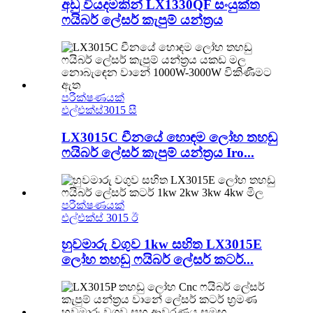
අඩු වියදමකින් LX1330QF සංයුක්ත
ෆයිබර් ලේසර් කැපුම් යන්ත්‍රය
පරීක්ෂණයක්
එල්එක්ස්3015 සී
LX3015C චීනයේ හොඳම ලෝහ තහඩු
ෆයිබර් ලේසර් කැපුම් යන්ත්‍රය Iro...
පරීක්ෂණයක්
එල්එක්ස් 3015 ඊ
හුවමාරු වගුව 1kw සහිත LX3015E
ලෝහ තහඩු ෆයිබර් ලේසර් කටර්...