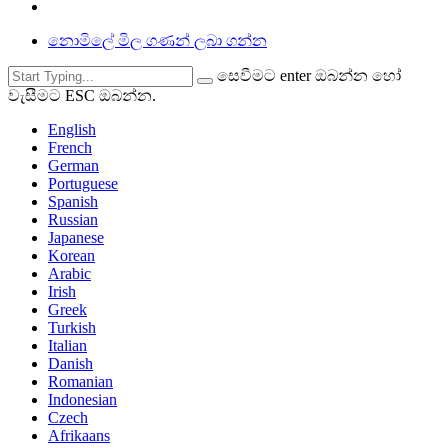
නොමිලේ මිල ගණන් ලබා ගන්න
සෙවීමට enter ඔබන්න හෝ
වැසීමට ESC ඔබන්න.
English
French
German
Portuguese
Spanish
Russian
Japanese
Korean
Arabic
Irish
Greek
Turkish
Italian
Danish
Romanian
Indonesian
Czech
Afrikaans