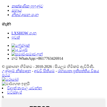
තාක්ෂණික පුහුණුව
සහාය
නිතර අසන පැන
ගැන
LXSHOW ගැන
පුවත්
නම් WhatsApp:+8617763426914
© ප්‍රකාශන හිමිකම - 2010-2026 : සියලුම හිමිකම් ඇවිරිණි.
උණුසුම් නිෂ්පාදන
-
අඩවි සිතියම
-
රහස්‍යතා ප්‍රතිපත්තිය විෂය
පථය
විද්‍යුත් තැපෑල යවන්න
වට්ස්ඇප්
x