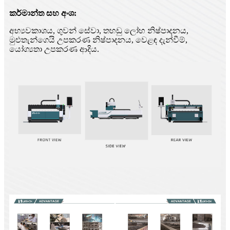
කර්මාන්ත සහ අංශ:
අභ්‍යවකාශය, ගුවන් සේවා, තහඩු ලෝහ නිෂ්පාදනය,
මුළුතැන්ගෙයි උපකරණ නිෂ්පාදනය, වෙළඳ දැන්වීම්,
යෝග්‍යතා උපකරණ ආදිය.