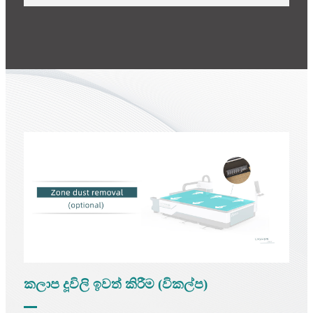
කලාප දූවිලි ඉවත් කිරීම (විකල්ප)