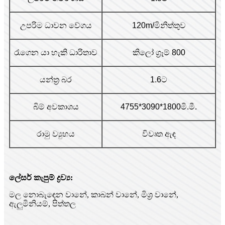
උපරිම ධාවන වේගය
120m/මිනිත්තුව
රැගෙන යා හැකි ධාරිතාව
කිලෝ ග්‍රෑම් 800
යන්ත්‍ර බර
1.6ට
බිම් අවකාශය
4755*3090*1800මි.මී.
රාමු ව්‍යුහය
විවෘත ඇඳ
ලේසර් කැපුම් ද්‍රව්‍ය:
මල නොබැඳෙන වානේ, කාබන් වානේ, මිශ්‍ර වානේ,
ඇලුමිනියම්, පිත්තල