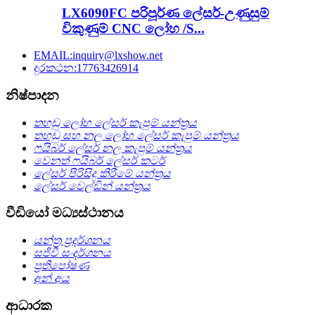
LX6090FC පරිපූර්ණ ලේසර්-උණුසුම්
විකුණුම් CNC ලෝහ /S...
EMAIL:inquiry@lxshow.net
දුරකථන:17763426914
නිෂ්පාදන
තහඩු ලෝහ ලේසර් කැපුම් යන්ත්‍රය
තහඩු සහ නල ලෝහ ලේසර් කැපුම් යන්ත්‍රය
ෆයිබර් ලේසර් නල කැපුම් යන්ත්‍රය
වෙනත් ෆයිබර් ලේසර් කටර්
ලේසර් පිරිසිදු කිරීමේ යන්ත්‍රය
ලේසර් වෙල්ඩින් යන්ත්‍රය
වීඩියෝ මධ්‍යස්ථානය
යන්ත්‍ර ප්‍රදර්ශනය
සජීවී සංදර්ශනය
ප්‍රතිපෝෂණ
අන් අය
ආධාරක