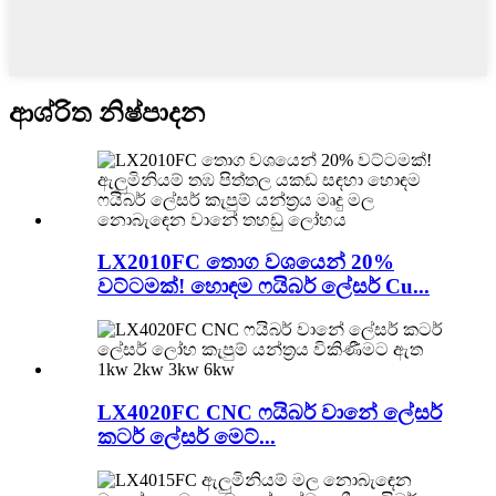
ආශ්රිත නිෂ්පාදන
LX2010FC තොග වශයෙන් 20%
වට්ටමක්! හොඳම ෆයිබර් ලේසර් Cu...
LX4020FC CNC ෆයිබර් වානේ ලේසර්
කටර් ලේසර් මෙට්...