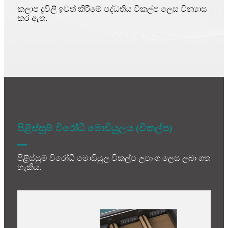
කලාප දූවිලි ඉවත් කිරීමේ පද්ධතිය විකල්ප ලෙස වින්‍යාස
කර ඇත.
පිළිස්සුම් විරෝධී මොඩියුලය (විකල්ප)
පිළිස්සුම් විරෝධී මොඩියුල විකල්ප උපාංග ලෙස ලබා ගත
හැකිය.