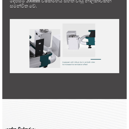
දෙපසම 200mm විෂ්කම්භය සහිත වායු නාලිකාවකින්
සමන්විත වේ.