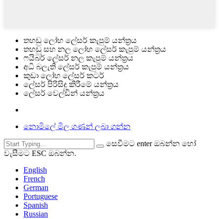
තහඩු ලෝහ ලේසර් කැපුම් යන්ත්‍රය
තහඩු සහ නල ලෝහ ලේසර් කැපුම් යන්ත්‍රය
ෆයිබර් ලේසර් නල කැපුම් යන්ත්‍රය
අධි බලැති ලේසර් කැපුම් යන්ත්‍රය
කුඩා ලෝහ ලේසර් කටර්
ලේසර් පිරිසිදු කිරීමේ යන්ත්‍රය
ලේසර් වෙල්ඩින් යන්ත්‍රය
නොමිලේ මිල ගණන් ලබා ගන්න
සෙවීමට enter ඔබන්න හෝ
වැසීමට ESC ඔබන්න.
English
French
German
Portuguese
Spanish
Russian