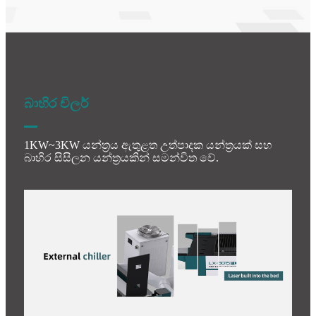
බාහිර චිලර්
1KW~3KW යන්ත්‍රය ඇතුළත උත්පාදක යන්ත්‍රයක් සහ
බාහිර සිසිලන යන්ත්‍රයකින් සමන්විත වේ.