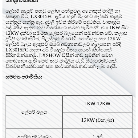
යන්ත්‍ර විස්තරය:
ලේසර් කැපුම් තහඩු ලෝහ යන්ත්‍රවල අනෙකුත් මාදිලි හා
සසඳන විට, LX3015FC දැරිය හැකි මිලකට ලේසර් කැපුම්
යන්ත්‍රය යන්ත්‍ර ඇඳ, දූවිලි ඉවත් කිරීමේ පද්ධතිය, වාතාශ්‍රය
පද්ධතිය ඇතුළු නව විශේෂාංග සමඟ පැමිණේ. එය 1KW සිට
12KW දක්වා සම්මත ලේසර් බලයෙන් සමන්විත වේ. කලාප
දූවිලි ඉවත් කිරීම, පිළිස්සුම් විරෝධී මොඩියුල සහ 12KW
ලේසර් බලය ඇතුළුව ඔබේ අවශ්‍යතාවලට ගැලපෙන පරිදි
LX3015FC සඳහා අපි විකල්ප වින්‍යාසයන් කිහිපයක්
පිරිනමන්නෙමු. LXSHOW විසින් නව ප්‍රමිතීන් සමඟ
ගොඩනගා ඇති මෙම නව මාදිලිය වැඩි ස්ථාවරත්වයක්,
විශ්වසනීයත්වයක් සහ කාර්යක්ෂමතාවයක් ලබා දෙයි.
සම්මත පරාමිතිය:
1KW-12KW
ලේසර් බලය
12KW (විකල්ප)
උපරිම ත්වරණය
1.5ජී