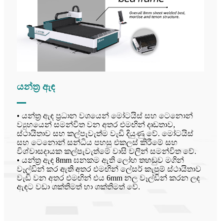
යන්ත්‍ර ඇඳ
• යන්ත්‍ර ඇඳ ප්‍රධාන වශයෙන් මෝටයිස් සහ ටෙනොන්
ව්‍යුහයෙන් සමන්විත වන අතර එමඟින් දෘඩතාව,
ස්ථායිතාව සහ කල්පැවැත්ම වැඩි දියුණු වේ. මෝටයිස්
සහ ටෙනොන් සන්ධිය පහසු එකලස් කිරීමේ සහ
විශ්වාසදායක කල්පැවැත්මේ වාසි වලින් සමන්විත වේ.
• යන්ත්‍ර ඇඳ 8mm ඝනකම ඇති ලෝහ තහඩුව මගින්
වෑල්ඩින් කර ඇති අතර එමඟින් ලේසර් කැපුම් ස්ථායිතාව
වැඩි වන අතර එමඟින් එය 6mm නල වෑල්ඩින් කරන ලද
ඇඳට වඩා ශක්තිමත් හා ශක්තිමත් වේ.