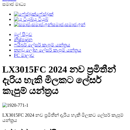
සමාජ මාධ්‍ය
ෆේස්බුක්
යූ ටියුබ්
සමාජ-සමාජ-ඉන්
මුල් පිටුව
නිෂ්පාදන
ෆයිබර් ලේසර් කැපුම් යන්ත්‍රය
තහඩු ලෝහ ලේසර් කැපුම් යන්ත්‍රය
FC මාලාව
LX3015FC 2024 නව ප්‍රමිතීන්
දැරිය හැකි මිලකට ලේසර්
කැපුම් යන්ත්‍රය
LX3015FC 2024 නව ප්‍රමිතීන් දැරිය හැකි මිලකට ලේසර් කැපුම්
යන්ත්‍රය