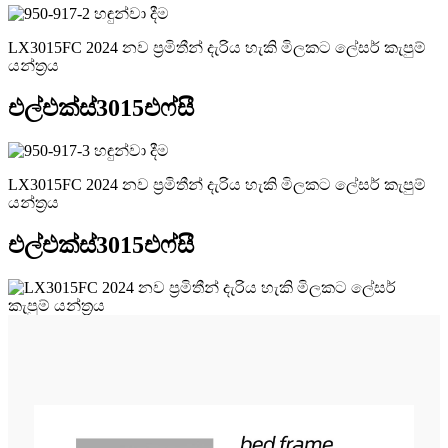
LX3015FC 2024 නව ප්‍රමිතීන් දැරිය හැකි මිලකට ලේසර් කැපුම්
යන්ත්‍රය
එල්එක්ස්3015එෆ්සී
LX3015FC 2024 නව ප්‍රමිතීන් දැරිය හැකි මිලකට ලේසර් කැපුම්
යන්ත්‍රය
එල්එක්ස්3015එෆ්සී