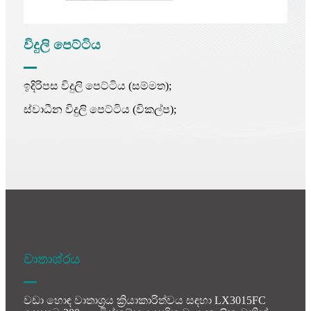
විදුලි පෙට්ටිය
ඉදිරිපස විදුලි පෙට්ටිය (සම්මත);
ස්වාධීන විදුලි පෙට්ටිය (විකල්ප);
වාතාශ්රය
වඩා හොඳ වාතාශ්‍රය ක්‍රියාකාරිත්වය සඳහා LX3015FC