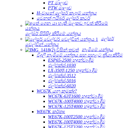
PT මාලාව
PTW මාලාව
H-වානේ ලේසර් කැපුම් යන්ත්‍රය
වෙනත් ෆයිබර් ලේසර් කටර්
ලේසර් පිරිසිදු කිරීමේ යන්ත්‍රය
ලේසර්
වෙල්ඩින් යන්ත්‍රය
නැමීමේ යන්ත්‍රය
විදුලි නැමීමේ යන්ත්‍රය සහ පහළට ක්‍රියා කිරීම
ESP65-2500 හඳුන්වා දීම
එල්එක්ස්-1030
LX-350T-1250 හඳුන්වා දීම
එල්එක්ස්-3512
එල්එක්ස්-5016
එල්එක්ස්-6020
WC67K යනු කුමක්ද?
WC67K-63T1600 හඳුන්වා දීම
WC67K-100T4000 හඳුන්වා දීම
WC67K-125T4000 හඳුන්වා දීම
WE67K කර්තෘ:
WE67K-100T2500 හඳුන්වා දීම
WE67K-100T4000 හඳුන්වා දීම
WE67K-125T3200 හඳුන්වා දීම