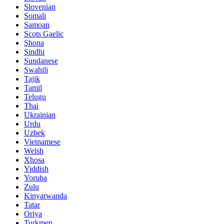
Slovenian
Somali
Samoan
Scots Gaelic
Shona
Sindhi
Sundanese
Swahili
Tajik
Tamil
Telugu
Thai
Ukrainian
Urdu
Uzbek
Vietnamese
Welsh
Xhosa
Yiddish
Yoruba
Zulu
Kinyarwanda
Tatar
Oriya
Turkmen