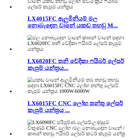
LX4015FC ඇලුමිනියම් මල
නොබැඳෙන වානේ යකඩ තහඩු M...
LX6020FC තනි වේදිකා ෆයිබර් ලේසර්
කැපුම් යන්ත්‍රය...
LX6015FC CNC ලෝහ තන්තු ලේසර්
කැපුම් යන්ත්‍රය ...