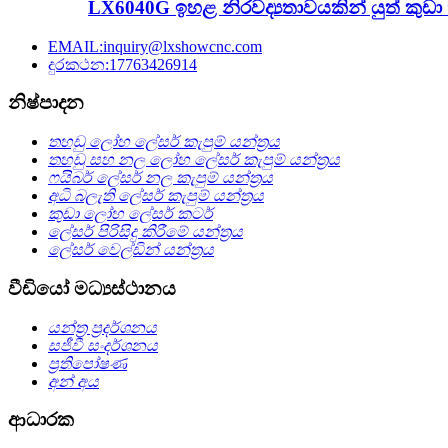
LX6040G ඉහළ නිරවද්‍යතාවයකින් යුත් කුඩා
EMAIL:inquiry@lxshowcnc.com
දුරකථන:17763426914
නිෂ්පාදන
තහඩු ලෝහ ලේසර් කැපුම් යන්ත්‍රය
තහඩු සහ නල ලෝහ ලේසර් කැපුම් යන්ත්‍රය
ෆයිබර් ලේසර් නල කැපුම් යන්ත්‍රය
අධි බලැති ලේසර් කැපුම් යන්ත්‍රය
කුඩා ලෝහ ලේසර් කටර්
ලේසර් පිරිසිදු කිරීමේ යන්ත්‍රය
ලේසර් වෙල්ඩින් යන්ත්‍රය
වීඩියෝ මධ්‍යස්ථානය
යන්ත්‍ර ප්‍රදර්ශනය
සජීවී සංදර්ශනය
ප්‍රතිපෝෂණ
අන් අය
ආධාරක