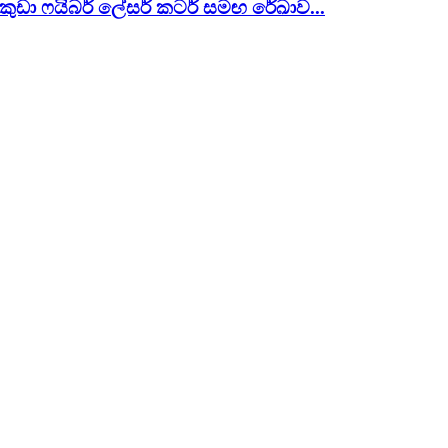
 කුඩා ෆයිබර් ලේසර් කටර් සමඟ රේඛාව...