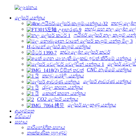
ලේසර් යන්ත්‍රය
තහඩු ලෝහ ල
තහඩු සහ නල ලෝහ ලේසර්
ෆයිබර් ලේසර් නල කැපුම් යන්ත්
H-වානේ ලේසර් කැපුම් යන්ත්‍රය
කුඩා ලෝහ ලේසර් කටර්
ලේසර් වෙල්ඩින
CNC නැමීමේ යන්ත්‍රය
තහඩු රෝලිං යන්ත්‍රය
ලේසර් ආවරණ යන්ත්‍රය
රැවුල කපන යන්ත්‍රය
කොන් කපන යන්ත්‍රය
CO2 ලේසර් යන්ත්‍රය
ලේසර් සලකුණු යන්ත්‍රය
අයදුම්පත
වීඩියෝ
සහාය
පාරිභෝගික සහාය
තාක්ෂණික පුහුණුව