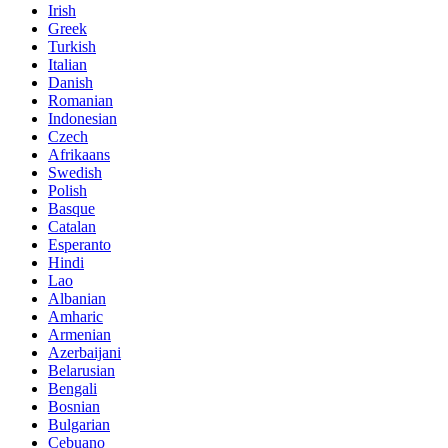
Irish
Greek
Turkish
Italian
Danish
Romanian
Indonesian
Czech
Afrikaans
Swedish
Polish
Basque
Catalan
Esperanto
Hindi
Lao
Albanian
Amharic
Armenian
Azerbaijani
Belarusian
Bengali
Bosnian
Bulgarian
Cebuano