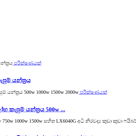
පරීක්ෂණයක්
ම් යන්ත්‍රය
පරීක්ෂණයක්
කැපුම් යන්ත්‍රය 500w ...