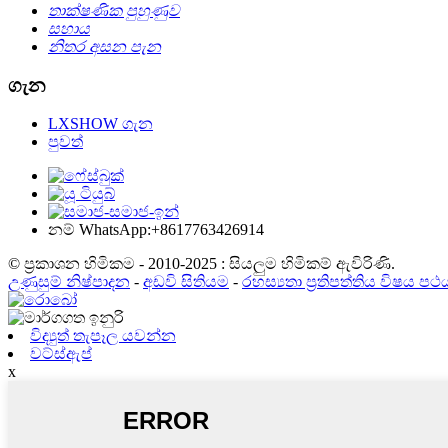
තාක්ෂණික පුහුණුව
සහාය
නිතර අසන පැන
ගැන
LXSHOW ගැන
පුවත්
නම් WhatsApp:+8617763426914
© ප්‍රකාශන හිමිකම - 2010-2025 : සියලුම හිමිකම් ඇවිරිණි.
උණුසුම් නිෂ්පාදන
-
අඩවි සිතියම
-
රහස්‍යතා ප්‍රතිපත්තිය විෂය පථ
විද්‍යුත් තැපෑල යවන්න
වට්ස්ඇප්
x