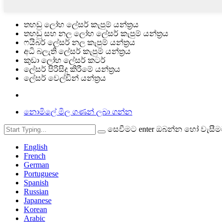
තහඩු ලෝහ ලේසර් කැපුම් යන්ත්‍රය
තහඩු සහ නල ලෝහ ලේසර් කැපුම් යන්ත්‍රය
ෆයිබර් ලේසර් නල කැපුම් යන්ත්‍රය
අධි බලැති ලේසර් කැපුම් යන්ත්‍රය
කුඩා ලෝහ ලේසර් කටර්
ලේසර් පිරිසිදු කිරීමේ යන්ත්‍රය
ලේසර් වෙල්ඩින් යන්ත්‍රය
නොමිලේ මිල ගණන් ලබා ගන්න
සෙවීමට enter ඔබන්න හෝ වැසී
English
French
German
Portuguese
Spanish
Russian
Japanese
Korean
Arabic