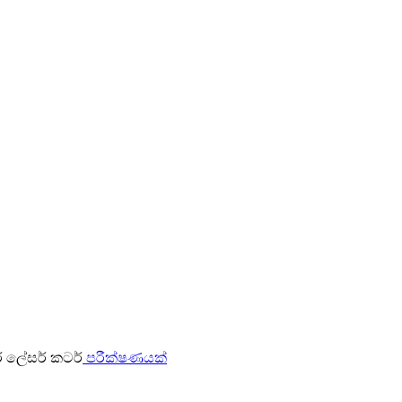
පරීක්ෂණයක්