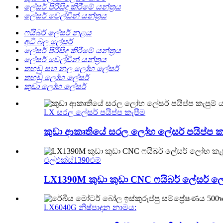
ලේසර් පිරිසිදු කිරීමේ යන්ත්‍රය
ලේසර් වෙල්ඩින් යන්ත්‍රය
ෆයිබර් ලේසර් නළය
අධි බල ලේසර්
ලේසර් පිරිසිදු කිරීමේ යන්ත්‍රය
ලේසර් වෙල්ඩින් යන්ත්‍රය
තහඩු සහ නල ලෝහ ලේසර්
තහඩු ලෝහ ලේසර්
කුඩා ලෝහ ලේසර්
LX සරල ලේසර් පයිප්ප කැපීම
කුඩා ආකෘතියේ සරල ලෝහ ලේසර් පයිප්ප කැපු
එල්එක්ස්1390එම්
LX1390M කුඩා කුඩා CNC ෆයිබර් ලේසර් ලෝහ 
LX6040G නිෂ්පාදන නාමය: