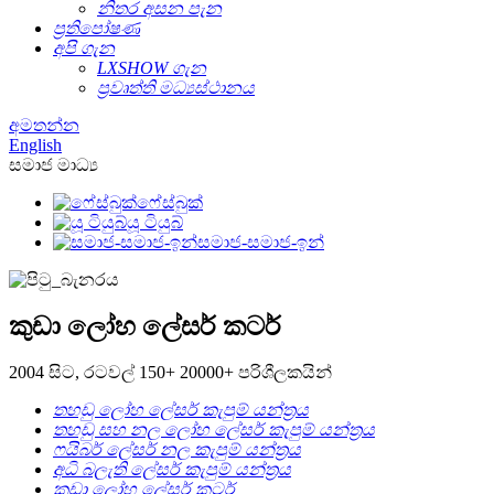
නිතර අසන පැන
ප්‍රතිපෝෂණ
අපි ගැන
LXSHOW ගැන
ප්‍රවෘත්ති මධ්‍යස්ථානය
අමතන්න
English
සමාජ මාධ්‍ය
ෆේස්බුක්
යූ ටියුබ්
සමාජ-සමාජ-ඉන්
කුඩා ලෝහ ලේසර් කටර්
2004 සිට, රටවල් 150+ 20000+ පරිශීලකයින්
තහඩු ලෝහ ලේසර් කැපුම් යන්ත්‍රය
තහඩු සහ නල ලෝහ ලේසර් කැපුම් යන්ත්‍රය
ෆයිබර් ලේසර් නල කැපුම් යන්ත්‍රය
අධි බලැති ලේසර් කැපුම් යන්ත්‍රය
කුඩා ලෝහ ලේසර් කටර්