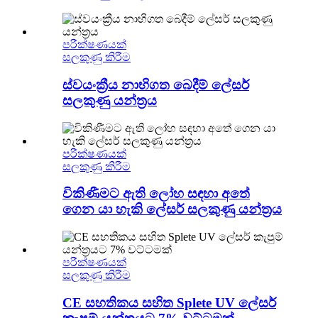
පරීක්ෂණයක්
සලකුණු කිරීම
ස්වයංක්‍රීය නාභිගත බෙදීම් ලේසර්
සලකුණු යන්ත්‍රය
පරීක්ෂණයක්
සලකුණු කිරීම
විකිණීමට ඇති ලෝහ සඳහා අතේ
ගෙන යා හැකි ලේසර් සලකුණු යන්ත්‍රය
පරීක්ෂණයක්
සලකුණු කිරීම
CE සහතිකය සහිත Splete UV ලේසර්