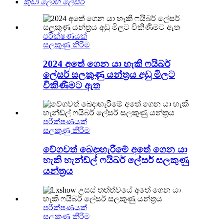
කුඩා ලෝහ ලේසර්
පරීක්ෂණයක්
සලකුණු කිරීම
2024 අතේ ගෙන යා හැකි ෆයිබර්
ලේසර් සලකුණු යන්ත්‍රය අඩු මිලට
විකිණීමට ඇත
පරීක්ෂණයක්
සලකුණු කිරීම
වේගවත් බෙදාහැරීමේ අතේ ගෙන යා
හැකි හැන්ඩ්ල් ෆයිබර් ලේසර් සලකුණු
යන්ත්‍රය
පරීක්ෂණයක්
සලකුණු කිරීම