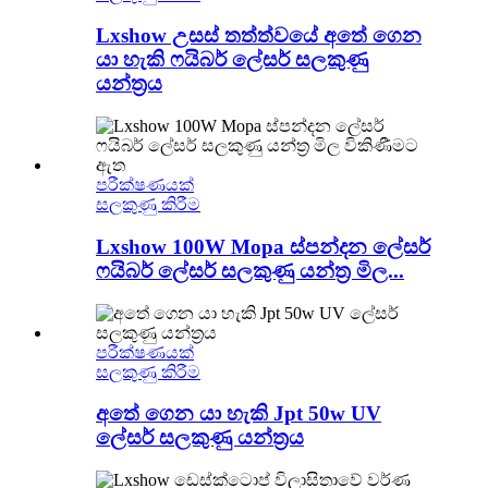
Lxshow උසස් තත්ත්වයේ අතේ ගෙන
යා හැකි ෆයිබර් ලේසර් සලකුණු
යන්ත්‍රය
පරීක්ෂණයක්
සලකුණු කිරීම
Lxshow 100W Mopa ස්පන්දන ලේසර්
ෆයිබර් ලේසර් සලකුණු යන්ත්‍ර මිල...
පරීක්ෂණයක්
සලකුණු කිරීම
අතේ ගෙන යා හැකි Jpt 50w UV
ලේසර් සලකුණු යන්ත්‍රය