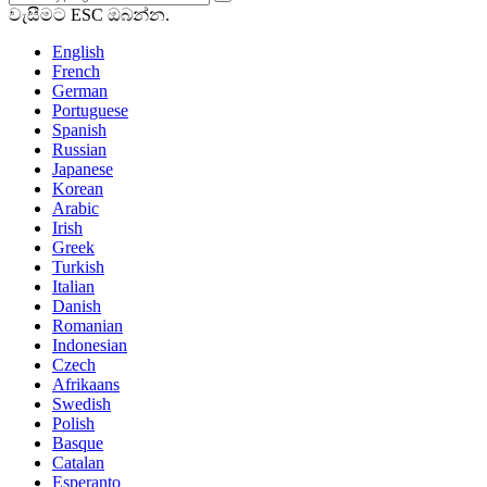
වැසීමට ESC ඔබන්න.
English
French
German
Portuguese
Spanish
Russian
Japanese
Korean
Arabic
Irish
Greek
Turkish
Italian
Danish
Romanian
Indonesian
Czech
Afrikaans
Swedish
Polish
Basque
Catalan
Esperanto