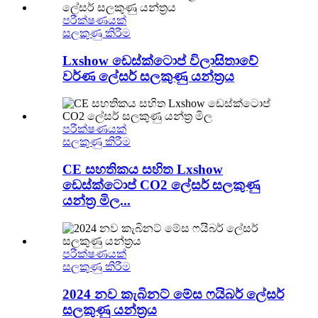
පරීක්ෂණයක්
සලකුණු කිරීම
Lxshow ඩෙස්ක්ටොප් විලාසිතාවේ
වර්ණ ලේසර් සලකුණු යන්ත්‍රය
පරීක්ෂණයක්
සලකුණු කිරීම
CE සහතිකය සහිත Lxshow
ඩෙස්ක්ටොප් CO2 ලේසර් සලකුණු
යන්ත්‍ර මිල...
පරීක්ෂණයක්
සලකුණු කිරීම
2024 නව කැබිනට් මේස ෆයිබර් ලේසර්
සලකුණු යන්ත්‍රය