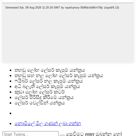
තහඩු ලෝහ ලේසර් කැපුම් යන්ත්‍රය
තහඩු සහ නල ලෝහ ලේසර් කැපුම් යන්ත්‍රය
ෆයිබර් ලේසර් නල කැපුම් යන්ත්‍රය
අධි බලැති ලේසර් කැපුම් යන්ත්‍රය
කුඩා ලෝහ ලේසර් කටර්
ලේසර් පිරිසිදු කිරීමේ යන්ත්‍රය
ලේසර් වෙල්ඩින් යන්ත්‍රය
නොමිලේ මිල ගණන් ලබා ගන්න
සෙවීමට enter ඔබන්න හෝ