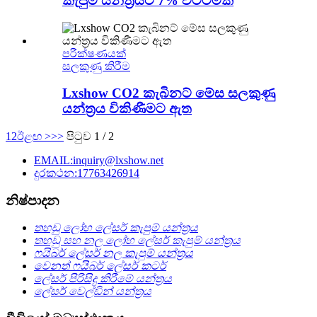
කැපුම් යන්ත්‍රයට 7% වට්ටමක්
පරීක්ෂණයක්
සලකුණු කිරීම
Lxshow CO2 කැබිනට් මේස සලකුණු
යන්ත්‍රය විකිණීමට ඇත
1
2
ඊළඟ >
>>
පිටුව 1 / 2
EMAIL:inquiry@lxshow.net
දුරකථන:17763426914
නිෂ්පාදන
තහඩු ලෝහ ලේසර් කැපුම් යන්ත්‍රය
තහඩු සහ නල ලෝහ ලේසර් කැපුම් යන්ත්‍රය
ෆයිබර් ලේසර් නල කැපුම් යන්ත්‍රය
වෙනත් ෆයිබර් ලේසර් කටර්
ලේසර් පිරිසිදු කිරීමේ යන්ත්‍රය
ලේසර් වෙල්ඩින් යන්ත්‍රය