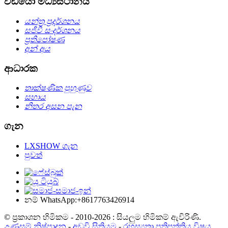
වීඩියෝ මධ්‍යස්ථානය
යන්ත්‍ර ප්‍රදර්ශනය
සජීවී සංදර්ශනය
ප්‍රතිපෝෂණ
අන් අය
ආධාරක
තාක්ෂණික පුහුණුව
සහාය
නිතර අසන පැන
ගැන
LXSHOW ගැන
පුවත්
නම් WhatsApp:+8617763426914
© ප්‍රකාශන හිමිකම - 2010-2026 : සියලුම හිමිකම් ඇවිරිණි.
උණුසුම් නිෂ්පාදන
-
අඩවි සිතියම
-
රහස්‍යතා ප්‍රතිපත්තිය විෂය