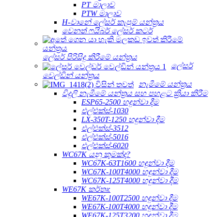
PT මාලාව
PTW මාලාව
H-වානේ ලේසර් කැපුම් යන්ත්‍රය
වෙනත් ෆයිබර් ලේසර් කටර්
ලේසර් පිරිසිදු කිරීමේ යන්ත්‍රය
ලේසර්
වෙල්ඩින් යන්ත්‍රය
නැමීමේ යන්ත්‍රය
විදුලි නැමීමේ යන්ත්‍රය සහ පහළට ක්‍රියා කිරීම
ESP65-2500 හඳුන්වා දීම
එල්එක්ස්-1030
LX-350T-1250 හඳුන්වා දීම
එල්එක්ස්-3512
එල්එක්ස්-5016
එල්එක්ස්-6020
WC67K යනු කුමක්ද?
WC67K-63T1600 හඳුන්වා දීම
WC67K-100T4000 හඳුන්වා දීම
WC67K-125T4000 හඳුන්වා දීම
WE67K කර්තෘ:
WE67K-100T2500 හඳුන්වා දීම
WE67K-100T4000 හඳුන්වා දීම
WE67K-125T3200 හඳුන්වා දීම