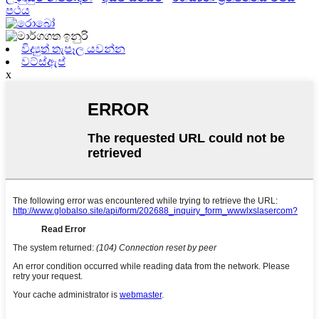
පථය
විද්‍යුත් තැපෑල යවන්න
වට්ස්ඇප්
x