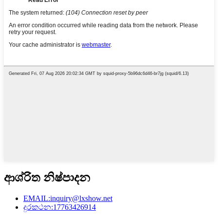
ආශ්රිත නිෂ්පාදන
EMAIL:inquiry@lxshow.net
දුරකථන:17763426914