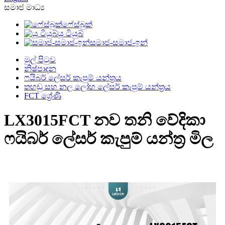
සමාජ මාධ්‍ය
ෆේස්බුක්
යූ ටියුබ්
සමාජ-සමාජ-ඉන්
මුල් පිටුව
නිෂ්පාදන
ෆයිබර් ලේසර් කැපුම් යන්ත්‍රය
තහඩු සහ නල ලෝහ ලේසර් කැපුම් යන්ත්‍රය
FCT ශ්‍රේණි
LX3015FCT නව තනි වේදිකා
ෆයිබර් ලේසර් කැපුම් යන්ත්‍ර මිල