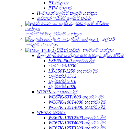
PT මාලාව
PTW මාලාව
H-වානේ ලේසර් කැපුම් යන්ත්‍රය
වෙනත් ෆයිබර් ලේසර් කටර්
ලේසර් පිරිසිදු කිරීමේ යන්ත්‍රය
ලේසර්
වෙල්ඩින් යන්ත්‍රය
නැමීමේ යන්ත්‍රය
විදුලි නැමීමේ යන්ත්‍රය සහ පහළට ක්‍රියා කිරීම
ESP65-2500 හඳුන්වා දීම
එල්එක්ස්-1030
LX-350T-1250 හඳුන්වා දීම
එල්එක්ස්-3512
එල්එක්ස්-5016
එල්එක්ස්-6020
WC67K යනු කුමක්ද?
WC67K-63T1600 හඳුන්වා දීම
WC67K-100T4000 හඳුන්වා දීම
WC67K-125T4000 හඳුන්වා දීම
WE67K කර්තෘ:
WE67K-100T2500 හඳුන්වා දීම
WE67K-100T4000 හඳුන්වා දීම
WE67K-125T3200 හඳුන්වා දීම