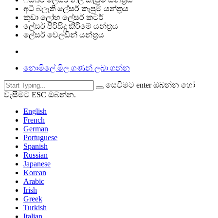
අධි බලැති ලේසර් කැපුම් යන්ත්‍රය
කුඩා ලෝහ ලේසර් කටර්
ලේසර් පිරිසිදු කිරීමේ යන්ත්‍රය
ලේසර් වෙල්ඩින් යන්ත්‍රය
නොමිලේ මිල ගණන් ලබා ගන්න
සෙවීමට enter ඔබන්න හෝ
වැසීමට ESC ඔබන්න.
English
French
German
Portuguese
Spanish
Russian
Japanese
Korean
Arabic
Irish
Greek
Turkish
Italian