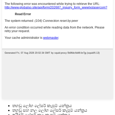
තහඩු ලෝහ ලේසර් කැපුම් යන්ත්‍රය
තහඩු සහ නල ලෝහ ලේසර් කැපුම් යන්ත්‍රය
ෆයිබර් ලේසර් නල කැපුම් යන්ත්‍රය