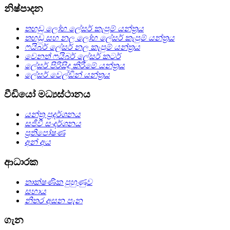
නිෂ්පාදන
තහඩු ලෝහ ලේසර් කැපුම් යන්ත්‍රය
තහඩු සහ නල ලෝහ ලේසර් කැපුම් යන්ත්‍රය
ෆයිබර් ලේසර් නල කැපුම් යන්ත්‍රය
වෙනත් ෆයිබර් ලේසර් කටර්
ලේසර් පිරිසිදු කිරීමේ යන්ත්‍රය
ලේසර් වෙල්ඩින් යන්ත්‍රය
වීඩියෝ මධ්‍යස්ථානය
යන්ත්‍ර ප්‍රදර්ශනය
සජීවී සංදර්ශනය
ප්‍රතිපෝෂණ
අන් අය
ආධාරක
තාක්ෂණික පුහුණුව
සහාය
නිතර අසන පැන
ගැන