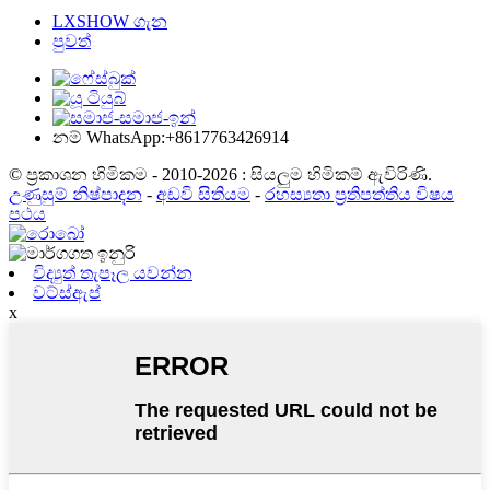
LXSHOW ගැන
පුවත්
නම් WhatsApp:+8617763426914
© ප්‍රකාශන හිමිකම - 2010-2026 : සියලුම හිමිකම් ඇවිරිණි.
උණුසුම් නිෂ්පාදන
-
අඩවි සිතියම
-
රහස්‍යතා ප්‍රතිපත්තිය විෂය
පථය
විද්‍යුත් තැපෑල යවන්න
වට්ස්ඇප්
x