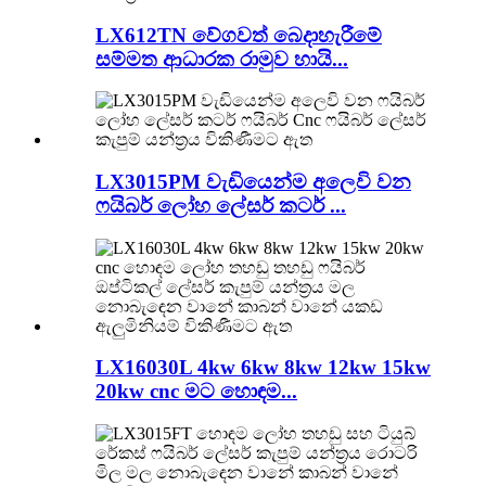
LX612TN වේගවත් බෙදාහැරීමේ
සම්මත ආධාරක රාමුව හායි...
LX3015PM වැඩියෙන්ම අලෙවි වන
ෆයිබර් ලෝහ ලේසර් කටර් ...
LX16030L 4kw 6kw 8kw 12kw 15kw
20kw cnc මට හොඳම...