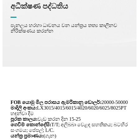
අධීක්ෂණ පද්ධතිය
පැනලය හරහා ධාවනය වන යන්ත්‍රය තත්‍ය කාලීනව
නිරීක්ෂණය කරන්න
FOB යොමු මිල පරාසය ඇමරිකානු ඩොලර්:
20000-50000
මාදිලි අංකය:
LX3015/4015/6015/4020/6020/6025/8025PT
හඳුන්වා දීම
පූරක කාලය:
වැඩ කරන දින 15-25
ගෙවීම් කොන්දේසි:
T/T; අලිබබා වෙළඳ සහතිකය; බටහිර
සංගමය; පේපල්; L/C.
යන්ත්‍ර ප්‍රමාණය:
(ගැන)