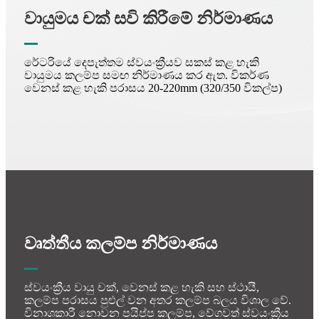
වායුමය චක් සවි කිරීමේ නිර්මාණය
රේටරියේ දෙපැත්තම ස්වයංක්‍රීයව සකස් කළ හැකි
වායුමය කලම්ප සමඟ නිර්මාණය කර ඇත. විකර්ණ
වෙනස් කළ හැකි පරාසය 20-220mm (320/350 විකල්ප)
වෘත්තීය කලම්ප නිර්මාණය
ස්වයංක්‍රීය වායු චක්, වෙනස් කළ හැකි සහ ස්ථායී,
කලම්ප පරාසය පුළුල් වන අතර කලම්ප බලය විශාල වේ.
විනාශකාරී නොවන පයිප්ප කලම්ප, වේගවත් ස්වයංක්‍රීය