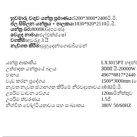
හුවමාරු වගුව යන්ත්‍ර ප්‍රමාණය:
5200*3000*2400මි.මී.
ජල සිසිලන යන්ත්‍රය + පාලකය:
1830*920*2110මි.මී.
යන්ත්‍ර බර:
8000KG(පමණ)
වෙළඳ නාමය:
එල්එක්ස්ෂෝ
වගකීම්:
අවුරුදු 3 යි
නැව්ගත කිරීම:
මුහුදෙන්/ගොඩබිමෙන්
යන්ත්‍ර ආකෘතිය
LX3015PT හඳුන්ව
උත්පාදක යන්ත්‍රයේ බලය
3000 යි
-20000W 
මානය
4967*8817*2440 
වැඩ කරන ප්‍රදේශය
1500*3000mm (
නැවත නැවත ස්ථානගත කිරීමේ නිරවද්‍යතාවය
±0.02මි.මී.
උපරිම ධාවන වේගය
120m/මිනිත්තුව
උපරිම ත්වරණය
1.5ජී
නිශ්චිත වෝල්ටීයතාවය සහ සංඛ්‍යාතය
380V 50/60HZ