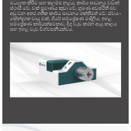
මධ්‍යගත කිරීම සහ කලම්ප නළය, කාර්ය සාධනය වඩාත්
ස්ථායී වේ. චක් ප්‍රමාණය කුඩා වේ, භ්‍රමණ අවස්ථිති බව
අඩු වන අතර ගතික කාර්ය සාධනය ශක්තිමත් වේ. ස්වයං-
කේන්ද්‍රගත වායු චක්, ගියර් සම්ප්‍රේෂණ මාදිලිය, ඉහළ
සම්ප්‍රේෂණ කාර්යක්ෂමතාව, දිගු වැඩ කරන ආයු කාලය
සහ ඉහළ වැඩ විශ්වසනීයත්වය.