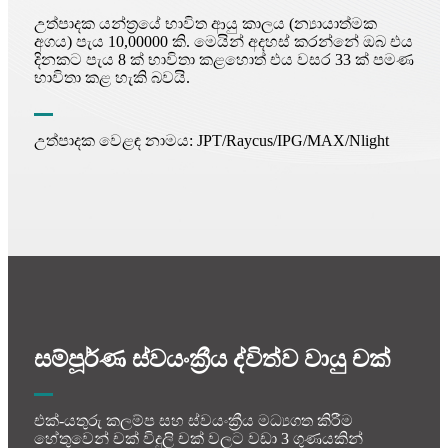
උත්පාදක යන්ත්‍රයේ භාවිත ආයු කාලය (න්‍යායාත්මක
අගය) පැය 10,00000 කි. මෙයින් අදහස් කරන්නේ ඔබ එය
දිනකට පැය 8 ක් භාවිතා කළහොත් එය වසර 33 ක් පමණ
භාවිතා කළ හැකි බවයි.
උත්පාදක වෙළඳ නාමය: JPT/Raycus/IPG/MAX/Nlight
සම්පූර්ණ ස්වයංක්‍රීය ද්විත්ව වායු චක්
එක්-යතුරු කලම්ප සහ ස්වයංක්‍රීය මධ්‍යගත කිරීම
හේතුවෙන් චක් විදුලි චක් වලට වඩා 3 ගුණයකින්