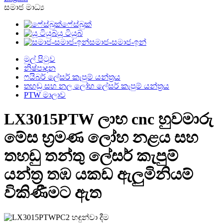
සමාජ මාධ්‍ය
ෆේස්බුක්
යූ ටියුබ්
සමාජ-සමාජ-ඉන්
මුල් පිටුව
නිෂ්පාදන
ෆයිබර් ලේසර් කැපුම් යන්ත්‍රය
තහඩු සහ නල ලෝහ ලේසර් කැපුම් යන්ත්‍රය
PTW මාලාව
LX3015PTW ලාභ cnc හුවමාරු
මේස භ්‍රමණ ලෝහ නළය සහ
තහඩු තන්තු ලේසර් කැපුම්
යන්ත්‍ර තඹ යකඩ ඇලුමිනියම්
විකිණීමට ඇත