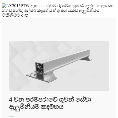
4 වන පරම්පරාවේ ගුවන් සේවා
ඇලුමිනියම් කදම්භය