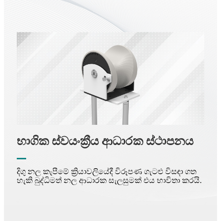
භාගික ස්වයංක්‍රීය ආධාරක ස්ථාපනය
දිගු නල කැපීමේ ක්‍රියාවලියේදී විරූපණ ගැටළු විසඳා ගත
හැකි බුද්ධිමත් නල ආධාරක සැලසුමක් එය භාවිතා කරයි.