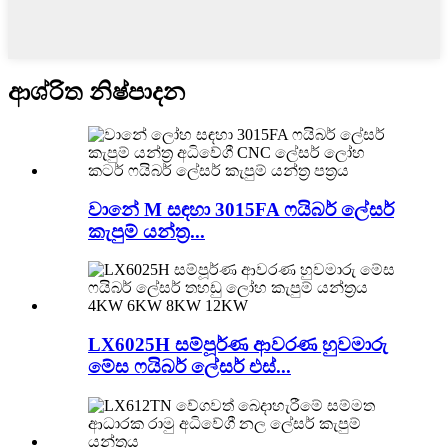
ආශ්රිත නිෂ්පාදන
වානේ M සඳහා 3015FA ෆයිබර් ලේසර්
කැපුම් යන්ත්‍ර...
LX6025H සම්පූර්ණ ආවරණ හුවමාරු
මේස ෆයිබර් ලේසර් එස්...