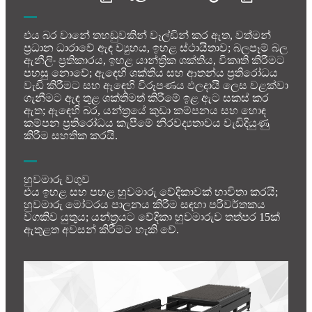
එය බර වානේ තහඩුවකින් වෑල්ඩින් කර ඇත, වත්මන්
ප්‍රධාන ධාරාවේ ඇඳ ව්‍යුහය, ඉහළ ස්ථායිතාව; බලපෑම් බල
ඇනීලිං ප්‍රතිකාරය, ඉහළ යාන්ත්‍රික ශක්තිය, විකෘති කිරීමට
පහසු නොවේ; ඇඳෙහි ශක්තිය සහ ආතන්ය ප්‍රතිරෝධය
වැඩි කිරීමට සහ ඇඳෙහි විරූපණය ඵලදායී ලෙස වළක්වා
ගැනීමට ඇඳ තුළ ශක්තිමත් කිරීමේ ඉළ ඇට සකස් කර
ඇත; ඇඳෙහි බර, යන්ත්‍රයේ කුඩා කම්පනය සහ හොඳ
කම්පන ප්‍රතිරෝධය කැපීමේ නිරවද්‍යතාවය වැඩිදියුණු
කිරීම සහතික කරයි.
හුවමාරු වගුව
එය ඉහළ සහ පහළ හුවමාරු වේදිකාවක් භාවිතා කරයි;
හුවමාරු මෝටරය පාලනය කිරීම සඳහා පරිවර්තකය
වගකිව යුතුය; යන්ත්‍රයට වේදිකා හුවමාරුව තත්පර 15ක්
ඇතුළත අවසන් කිරීමට හැකි වේ.