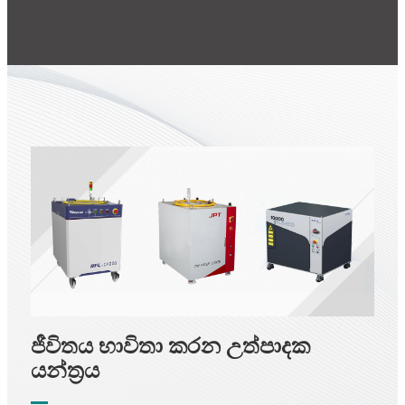
ජීවිතය භාවිතා කරන උත්පාදක
යන්ත්‍රය