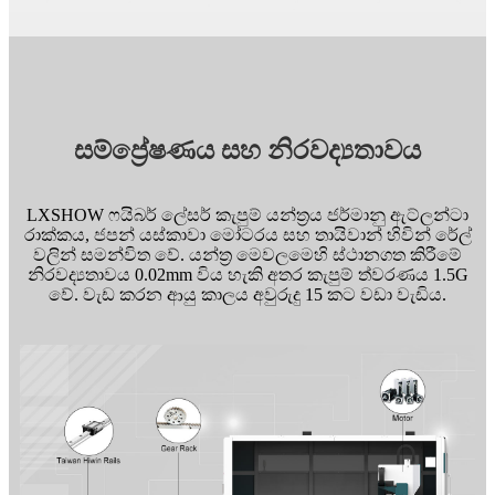
සම්ප්‍රේෂණය සහ නිරවද්‍යතාවය
LXSHOW ෆයිබර් ලේසර් කැපුම් යන්ත්‍රය ජර්මානු ඇට්ලන්ටා
රාක්කය, ජපන් යස්කාවා මෝටරය සහ තායිවාන් හිවින් රේල්
වලින් සමන්විත වේ. යන්ත්‍ර මෙවලමෙහි ස්ථානගත කිරීමේ
නිරවද්‍යතාවය 0.02mm විය හැකි අතර කැපුම් ත්වරණය 1.5G
වේ. වැඩ කරන ආයු කාලය අවුරුදු 15 කට වඩා වැඩිය.