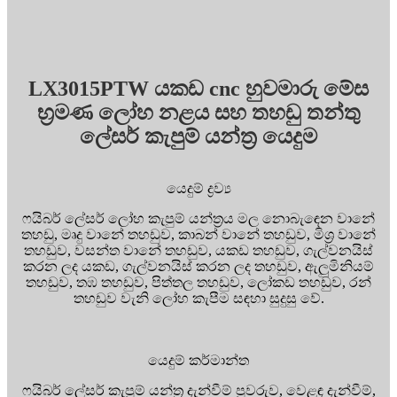
LX3015PTW යකඩ cnc හුවමාරු මේස
භ්‍රමණ ලෝහ නළය සහ තහඩු තන්තු
ලේසර් කැපුම් යන්ත්‍ර යෙදුම
යෙදුම් ද්‍රව්‍ය
ෆයිබර් ලේසර් ලෝහ කැපුම් යන්ත්‍රය මල නොබැඳෙන වානේ
තහඩු, මෘදු වානේ තහඩුව, කාබන් වානේ තහඩුව, මිශ්‍ර වානේ
තහඩුව, වසන්ත වානේ තහඩුව, යකඩ තහඩුව, ගැල්වනයිස්
කරන ලද යකඩ, ගැල්වනයිස් කරන ලද තහඩුව, ඇලුමිනියම්
තහඩුව, තඹ තහඩුව, පිත්තල තහඩුව, ලෝකඩ තහඩුව, රන්
තහඩුව වැනි ලෝහ කැපීම සඳහා සුදුසු වේ.
යෙදුම් කර්මාන්ත
ෆයිබර් ලේසර් කැපුම් යන්ත්‍ර දැන්වීම් පුවරුව, වෙළඳ දැන්වීම්,