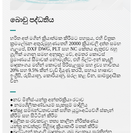
බොචු පද්ධතිය
හරිත අත් මගින් ක්‍රියාත්මක කිරීමට පහසුය, එහි චිත්‍රක
ක්‍රමලේඛන අතුරුමුහුණතෙහි 20000 ක්‍රියාවලි දත්ත සමඟ
ගැලපේ, DXF DWG, PLT සහ NC කේතය ඇතුළුව බහු
ග්‍රැෆික් ගොනු සමඟ අනුකූල වේ, අමතර කොටස්
ප්‍රමාණයේ සීමාවක් නොමැතිව, එහි බිල්ට්-ඉන් කැදලි
මෘදුකාංගය මඟින් කොටස් පිරිසැලසුම සහ ද්‍රව්‍ය භාවිතය
20% සහ 9.5% කින් වැඩි දියුණු කරයි, සහාය භාෂාව:
ඉංග්‍රීසි, රුසියානු, කොරියානු, සරල කළ චීන, සාම්ප්‍රදායික
චීන
●නව මිනිස්-යන්ත්‍ර අන්තර්ක්‍රියා රටාව
● නම්‍යශීලී/කණ්ඩායම් සැකසුම් මාදිලිය
●ක්ෂුද්‍ර සම්බන්ධතාවයක් සහිත යූට්‍රා-අධිවේගී ස්කෑන්
කිරීම සහ සීටීටින් කිරීම
●මූලික සංරචකවල තත්‍ය කාලීන නිරීක්ෂණය
යන්ත්‍ර නඩත්තුව පිළිබඳ ක්‍රියාකාරී මතක් කිරීම
●බුල්ට්-ඉන් කැදැලි මෘදුකාංග, ශ්‍රම බලකාය සුරකින්න