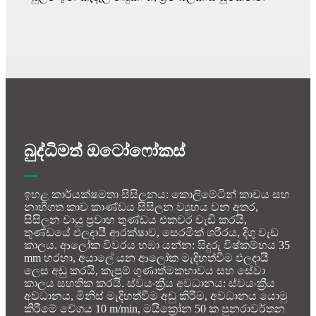
බුද්ධිමත් ඔටෝෆෝකස්
ඉහළ කාර්යක්ෂමතා සිසිලනය: කොලිමේටින් කාචය සහ
නාභිගත කාච කාණ්ඩය සිසිලන ව්‍යුහය වන අතර,
සිසිලන වායු ප්‍රවාහ තුණ්ඩය එකවර වැඩි කරයි,
තුණ්ඩයේ ඵලදායී ආරක්ෂාව, සෙරමික් ශරීරය, දිගු වැඩ
කාලය. ආලෝක විවරය හඹා යන්න: සිදුරු විෂ්කම්භය 35
mm හරහා, අයාලේ යන ආලෝක මැදිහත්වීම ඵලදායී
ලෙස අඩු කරයි, කැපුම් ගුණාත්මකභාවය සහ සේවා
කාලය සහතික කරයි. ස්වයංක්‍රීය අවධානය: ස්වයංක්‍රීය
අවධානය, මිනිස් මැදිහත්වීම අඩු කිරීම, අවධානය යොමු
කිරීමේ වේගය 10 m/min, මයික්‍රෝන 50 ක පුනරාවර්තන