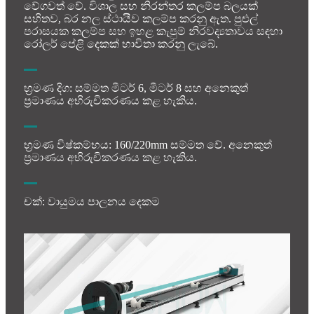
වේගවත් වේ. විශාල සහ නිරන්තර කලම්ප බලයක්
සහිතව, බර නල ස්ථායීව කලම්ප කරනු ඇත. පුළුල්
පරාසයක කලම්ප සහ ඉහළ කැපුම් නිරවද්‍යතාවය සඳහා
රෝලර් පේළි දෙකක් භාවිතා කරනු ලැබේ.
භ්‍රමණ දිග: සම්මත මීටර් 6, මීටර් 8 සහ අනෙකුත්
ප්‍රමාණය අභිරුචිකරණය කළ හැකිය.
භ්‍රමණ විෂ්කම්භය: 160/220mm සම්මත වේ. අනෙකුත්
ප්‍රමාණය අභිරුචිකරණය කළ හැකිය.
චක්: වායුමය පාලනය දෙකම