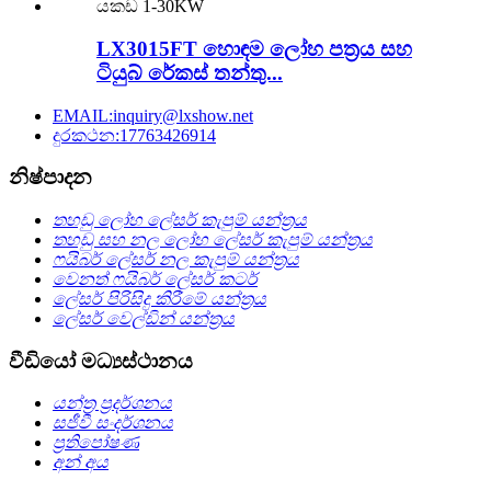
LX3015FT හොඳම ලෝහ පත්‍රය සහ
ටියුබ් රේකස් තන්තු...
EMAIL:inquiry@lxshow.net
දුරකථන:17763426914
නිෂ්පාදන
තහඩු ලෝහ ලේසර් කැපුම් යන්ත්‍රය
තහඩු සහ නල ලෝහ ලේසර් කැපුම් යන්ත්‍රය
ෆයිබර් ලේසර් නල කැපුම් යන්ත්‍රය
වෙනත් ෆයිබර් ලේසර් කටර්
ලේසර් පිරිසිදු කිරීමේ යන්ත්‍රය
ලේසර් වෙල්ඩින් යන්ත්‍රය
වීඩියෝ මධ්‍යස්ථානය
යන්ත්‍ර ප්‍රදර්ශනය
සජීවී සංදර්ශනය
ප්‍රතිපෝෂණ
අන් අය