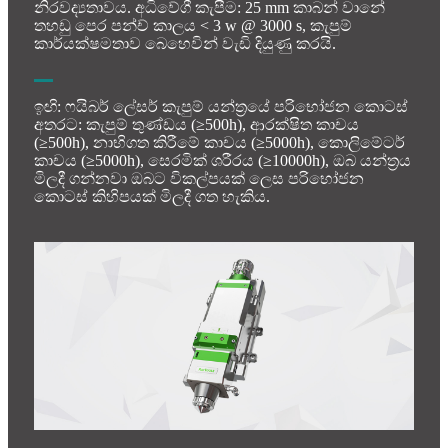
නිරවද්‍යතාවය. අධිවේගී කැපීම: 25 mm කාබන් වානේ
තහඩු පෙර පන්ච් කාලය < 3 w @ 3000 s, කැපුම්
කාර්යක්ෂමතාව බෙහෙවින් වැඩි දියුණු කරයි.
ඉඟි: ෆයිබර් ලේසර් කැපුම් යන්ත්‍රයේ පරිභෝජන කොටස්
අතරට: කැපුම් තුණ්ඩය (≥500h), ආරක්ෂිත කාචය
(≥500h), නාභිගත කිරීමේ කාචය (≥5000h), කොලිමේටර්
කාචය (≥5000h), සෙරමික් ශරීරය (≥10000h), ඔබ යන්ත්‍රය
මිලදී ගන්නවා ඔබට විකල්පයක් ලෙස පරිභෝජන
කොටස් කිහිපයක් මිලදී ගත හැකිය.