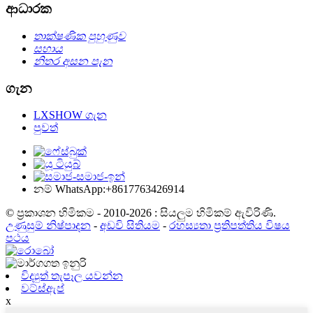
ආධාරක
තාක්ෂණික පුහුණුව
සහාය
නිතර අසන පැන
ගැන
LXSHOW ගැන
පුවත්
නම් WhatsApp:+8617763426914
© ප්‍රකාශන හිමිකම - 2010-2026 : සියලුම හිමිකම් ඇවිරිණි.
උණුසුම් නිෂ්පාදන
-
අඩවි සිතියම
-
රහස්‍යතා ප්‍රතිපත්තිය විෂය
පථය
විද්‍යුත් තැපෑල යවන්න
වට්ස්ඇප්
x