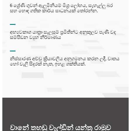
6 ශ්‍රේණි ගුවන් ඇලුමිනියම් මිශ්‍ර ලෝහය, සැහැල්ලු බර
සහ හොඳ ගතික කාර්ය සාධනයක් තෝරන්න.
අභ්‍යවකාශ යාත්‍රා සැලසුම් ප්‍රමිතීන්ට අනුකූලව පැණි වද
සම්පීඩන ව්‍යුහ නිර්මාණය
නිස්සාරණ අච්චු ක්‍රියාවලිය අනුගමනය කරන ලදී, වාතය
හෝ වැලි සිදුරක් නැත, ඉහළ ශක්තියක්.
වානේ තහඩු වෑල්ඩින් යන්ත්‍ර රාමුව