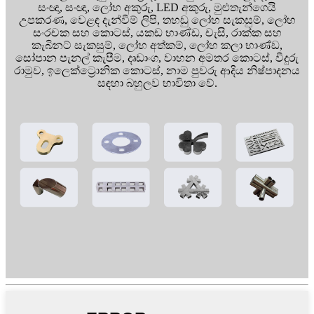
සංඥා, සංඥා, ලෝහ අකුරු, LED අකුරු, මුළුතැන්ගෙයි
උපකරණ, වෙළඳ දැන්වීම් ලිපි, තහඩු ලෝහ සැකසුම්, ලෝහ
සංරචක සහ කොටස්, යකඩ භාණ්ඩ, චැසි, රාක්ක සහ
කැබිනට් සැකසුම්, ලෝහ අත්කම්, ලෝහ කලා භාණ්ඩ,
සෝපාන පැනල් කැපීම, දෘඩාංග, වාහන අමතර කොටස්, වීදුරු
රාමුව, ඉලෙක්ට්‍රොනික කොටස්, නාම පුවරු ආදිය නිෂ්පාදනය
සඳහා බහුලව භාවිතා වේ.