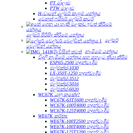
PT මාලාව
PTW මාලාව
H-වානේ ලේසර් කැපුම් යන්ත්‍රය
වෙනත් ෆයිබර් ලේසර් කටර්
ලේසර් පිරිසිදු කිරීමේ යන්ත්‍රය
ලේසර්
වෙල්ඩින් යන්ත්‍රය
නැමීමේ යන්ත්‍රය
විදුලි නැමීමේ යන්ත්‍රය සහ පහළට ක්‍රියා කිරීම
ESP65-2500 හඳුන්වා දීම
එල්එක්ස්-1030
LX-350T-1250 හඳුන්වා දීම
එල්එක්ස්-3512
එල්එක්ස්-5016
එල්එක්ස්-6020
WC67K යනු කුමක්ද?
WC67K-63T1600 හඳුන්වා දීම
WC67K-100T4000 හඳුන්වා දීම
WC67K-125T4000 හඳුන්වා දීම
WE67K කර්තෘ:
WE67K-100T2500 හඳුන්වා දීම
WE67K-100T4000 හඳුන්වා දීම
WE67K-125T3200 හඳුන්වා දීම