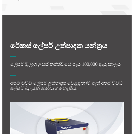
රේකස් ලේසර් උත්පාදක යන්ත්‍රය
ලේසර් මූලාශ්‍ර උසස් තත්ත්වයේ පැය 100,000 ආයු කාලය
අපට විවිධ ලේසර් උත්පාදක වෙළඳ නාම ඇති අතර විවිධ
ලේසර් බලයන් තෝරා ගත හැකිය.