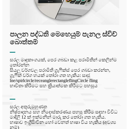
පාලන පද්ධති මෙහෙයුම් පැනල ස්විච්
බොත්තම්
සරල මෘදුකාංගයක්, පෙර ගබඩා කළ පරාමිතීන් කෙලින්ම
තෝරන්න
සියලු වර්ගවල පරාමිති ග්‍රැෆික්ස් පෙර ගබඩා කරන්න,
ග්‍රැෆික් වර්ග හයක් තෝරා ගත හැකිය: සෘජු
lne/spirlcircle/receanglerectangleflingCircle fling
භාවිතා කිරීමට සහ ක්‍රියාත්මක කිරීමට පහසුය
සරල අතුරුමුහුණත
නිෂ්පාදනය සහ නිදොස්කරණය පහසු කිරීම සඳහා විවිධ
මාදිලි 12 ක් ඉක්මනින් මාරු කර තෝරා ගත හැකිය.
භාෂාව ඉංග්‍රීසි/චීන හෝ වෙනත් භාෂා විය හැකිය (අවශ්‍ය
නම්)