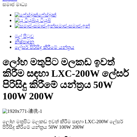
සමාජ මාධ්‍ය
ෆේස්බුක්
යූ ටියුබ්
සමාජ-සමාජ-ඉන්
මුල් පිටුව
නිෂ්පාදන
ලේසර් පිරිසිදු කිරීමේ යන්ත්‍රය
ලෝහ මතුපිට මලකඩ ඉවත්
කිරීම සඳහා LXC-200W ලේසර්
පිරිසිදු කිරීමේ යන්ත්‍රය 50W
100W 200W
ලෝහ මතුපිට මලකඩ ඉවත් කිරීම සඳහා LXC-200W ලේසර්
පිරිසිදු කිරීමේ යන්ත්‍රය 50W 100W 200W