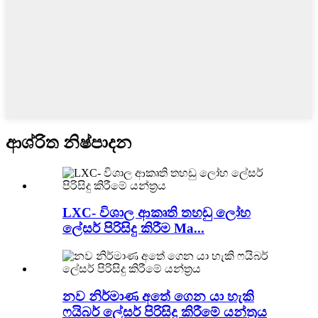
ආශ්රිත නිෂ්පාදන
LXC- විශාල ආකෘති තහඩු ලෝහ
ලේසර් පිරිසිදු කිරීම Ma...
නව නිර්මාණ අතේ ගෙන යා හැකි
ෆයිබර් ලේසර් පිරිසිදු කිරීමේ යන්ත්‍රය