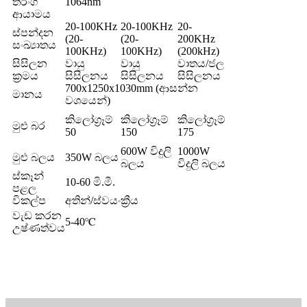
තරංග
1064nm
ආයාමය
20-100KHz
20-100KHz
20-
ස්පන්දන
(20-
(20-
200KHz
සංඛ්‍යාතය
100KHz)
100KHz)
(200kHz)
සිසිලන
වායු
වායු
වාතය/ජල
ක්‍රමය
සිසිලනය
සිසිලනය
සිසිලනය
700x1250x1030mm (ආසන්න
මානය
වශයෙන්)
කිලෝග්‍රෑම්
කිලෝග්‍රෑම්
කිලෝග්‍රෑම්
මුළු බර
50
150
175
600W විදුලි
1000W
මුළු බලය
350W බලය
බලය
විදුලි බලය
ස්කෑන්
10-60 මි.මී.
පළල
විකල්ප
අතින්/ස්වයංක්‍රීය
වැඩ කරන
5-40℃
උෂ්ණත්වය