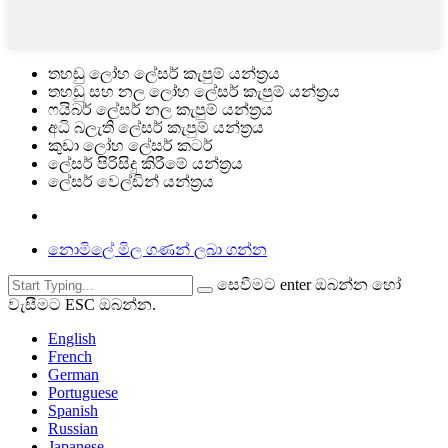
තහඩු ලෝහ ලේසර් කැපුම් යන්ත්‍රය
තහඩු සහ නල ලෝහ ලේසර් කැපුම් යන්ත්‍රය
ෆයිබර් ලේසර් නල කැපුම් යන්ත්‍රය
අධි බලැති ලේසර් කැපුම් යන්ත්‍රය
කුඩා ලෝහ ලේසර් කටර්
ලේසර් පිරිසිදු කිරීමේ යන්ත්‍රය
ලේසර් වෙල්ඩින් යන්ත්‍රය
නොමිලේ මිල ගණන් ලබා ගන්න
සෙවීමට enter ඔබන්න හෝ
වැසීමට ESC ඔබන්න.
English
French
German
Portuguese
Spanish
Russian
Japanese