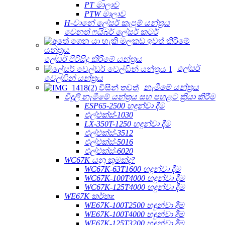
PT මාලාව
PTW මාලාව
H-වානේ ලේසර් කැපුම් යන්ත්‍රය
වෙනත් ෆයිබර් ලේසර් කටර්
ලේසර් පිරිසිදු කිරීමේ යන්ත්‍රය
ලේසර්
වෙල්ඩින් යන්ත්‍රය
නැමීමේ යන්ත්‍රය
විදුලි නැමීමේ යන්ත්‍රය සහ පහළට ක්‍රියා කිරීම
ESP65-2500 හඳුන්වා දීම
එල්එක්ස්-1030
LX-350T-1250 හඳුන්වා දීම
එල්එක්ස්-3512
එල්එක්ස්-5016
එල්එක්ස්-6020
WC67K යනු කුමක්ද?
WC67K-63T1600 හඳුන්වා දීම
WC67K-100T4000 හඳුන්වා දීම
WC67K-125T4000 හඳුන්වා දීම
WE67K කර්තෘ:
WE67K-100T2500 හඳුන්වා දීම
WE67K-100T4000 හඳුන්වා දීම
WE67K-125T3200 හඳුන්වා දීම