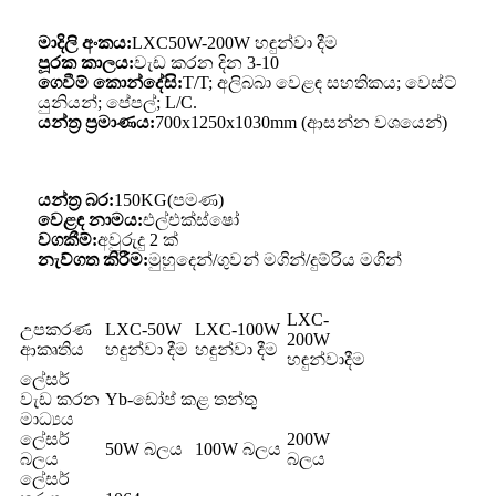
මාදිලි අංකය:
LXC50W-200W හඳුන්වා දීම
පූරක කාලය:
වැඩ කරන දින 3-10
ගෙවීම් කොන්දේසි:
T/T; අලිබබා වෙළඳ සහතිකය; වෙස්ට්
යුනියන්; පේපල්; L/C.
යන්ත්‍ර ප්‍රමාණය:
700x1250x1030mm (ආසන්න වශයෙන්)
යන්ත්‍ර බර:
150KG(පමණ)
වෙළඳ නාමය:
එල්එක්ස්ෂෝ
වගකීම්:
අවුරුදු 2 ක්
නැව්ගත කිරීම:
මුහුදෙන්/ගුවන් මගින්/දුම්රිය මගින්
LXC-
උපකරණ
LXC-50W
LXC-100W
200W
ආකෘතිය
හඳුන්වා දීම
හඳුන්වා දීම
හඳුන්වාදීම
ලේසර්
වැඩ කරන
Yb-ඩෝප් කළ තන්තු
මාධ්‍යය
ලේසර්
200W
50W බලය
100W බලය
බලය
බලය
ලේසර්