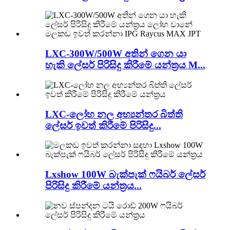
LXC-300W/500W අතින් ගෙන යා
හැකි ලේසර් පිරිසිදු කිරීමේ යන්ත්‍රය M...
LXC-ලෝහ නල අභ්‍යන්තර බිත්ති
ලේසර් ඉවත් කිරීමේ පිරිසිදු...
Lxshow 100W බැක්පැක් ෆයිබර් ලේසර්
පිරිසිදු කිරීමේ යන්ත්‍රය...