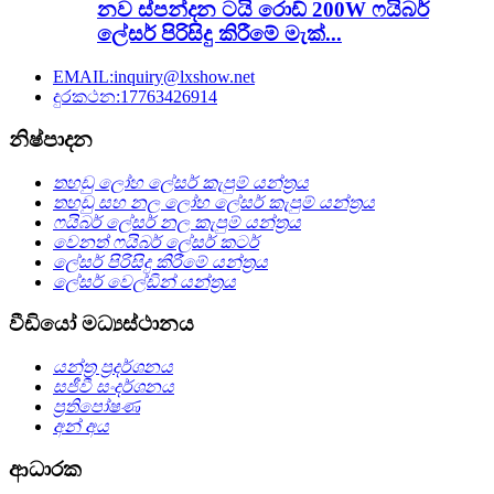
නව ස්පන්දන ටයි රොඩ් 200W ෆයිබර්
ලේසර් පිරිසිදු කිරීමේ මැක්...
EMAIL:inquiry@lxshow.net
දුරකථන:17763426914
නිෂ්පාදන
තහඩු ලෝහ ලේසර් කැපුම් යන්ත්‍රය
තහඩු සහ නල ලෝහ ලේසර් කැපුම් යන්ත්‍රය
ෆයිබර් ලේසර් නල කැපුම් යන්ත්‍රය
වෙනත් ෆයිබර් ලේසර් කටර්
ලේසර් පිරිසිදු කිරීමේ යන්ත්‍රය
ලේසර් වෙල්ඩින් යන්ත්‍රය
වීඩියෝ මධ්‍යස්ථානය
යන්ත්‍ර ප්‍රදර්ශනය
සජීවී සංදර්ශනය
ප්‍රතිපෝෂණ
අන් අය
ආධාරක