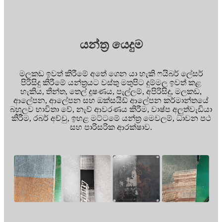
යන්ත්‍ර යෙදුම
මලකඩ ඉවත් කිරීමේ අතේ ගෙන යා හැකි ෆයිබර් ලේසර්
පිරිසිදු කිරීමේ යන්ත්‍රයට වස්තු මතුපිට දුම්මල ඉවත් කළ
හැකිය, තීන්ත, තෙල් දූෂණය, පැල්ලම්, අපිරිසිදු, මලකඩ,
ආලේපන, ආලේපන සහ ඔක්සයිඩ් ආලේපන කර්මාන්තයේ
බහුලව භාවිතා වේ, නැව් ආවරණය කිරීම, වාෂ්ප අලුත්වැඩියා
කිරීම, රබර් අච්චු, ඉහළ මට්ටමේ යන්ත්‍ර මෙවලම්, ධාවන පථ
සහ පාරිසරික ආරක්ෂාව.