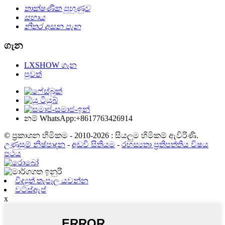
තාක්ෂණික පුහුණුව
සහාය
නිතර අසන පැන
ගැන
LXSHOW ගැන
පුවත්
නම් WhatsApp:+8617763426914
© ප්‍රකාශන හිමිකම - 2010-2026 : සියලුම හිමිකම් ඇවිරිණි.
උණුසුම් නිෂ්පාදන
-
අඩවි සිතියම
-
රහස්‍යතා ප්‍රතිපත්තිය විෂය
පථය
විද්‍යුත් තැපෑල යවන්න
වට්ස්ඇප්
x