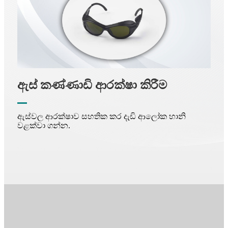
ඇස් කණ්ණාඩි ආරක්ෂා කිරීම
ඇස්වල ආරක්ෂාව සහතික කර දැඩි ආලෝක හානි
වළක්වා ගන්න.