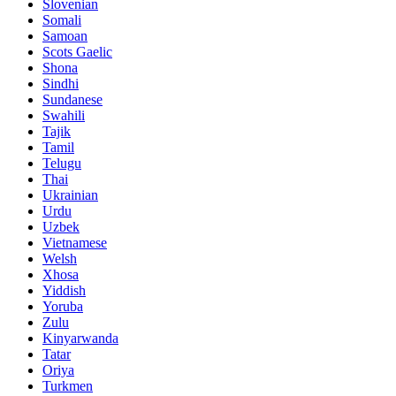
Slovenian
Somali
Samoan
Scots Gaelic
Shona
Sindhi
Sundanese
Swahili
Tajik
Tamil
Telugu
Thai
Ukrainian
Urdu
Uzbek
Vietnamese
Welsh
Xhosa
Yiddish
Yoruba
Zulu
Kinyarwanda
Tatar
Oriya
Turkmen