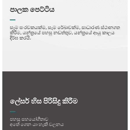
පාලක පෙට්ටිය
සෑම සංරචකයක්ම, සෑම රේඛාවක්ම, සාධාරණ ස්ථානගත
කිරීම, යන්ත්‍රයේ පහසු නඩත්තුව, යන්ත්‍රයේ ආයු කාලය
දීර්ඝ කරයි.
ලේසර් හිස පිරිසිදු කිරීම
පහසු සහයෝගීතාව
අතේ ගෙන යා හැකි චලනය