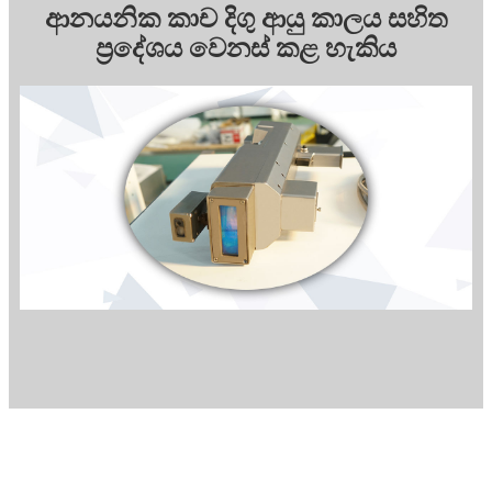
ආනයනික කාච දිගු ආයු කාලය සහිත
ප්‍රදේශය වෙනස් කළ හැකිය