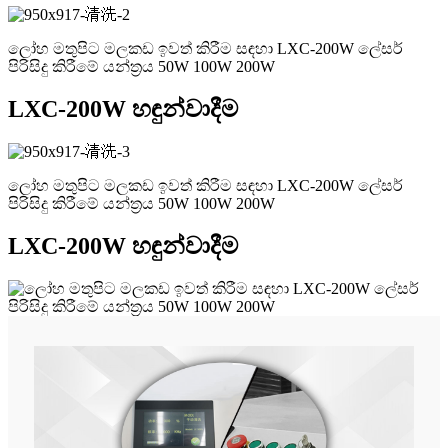
ලෝහ මතුපිට මලකඩ ඉවත් කිරීම සඳහා LXC-200W ලේසර්
පිරිසිදු කිරීමේ යන්ත්‍රය 50W 100W 200W
LXC-200W හඳුන්වාදීම
ලෝහ මතුපිට මලකඩ ඉවත් කිරීම සඳහා LXC-200W ලේසර්
පිරිසිදු කිරීමේ යන්ත්‍රය 50W 100W 200W
LXC-200W හඳුන්වාදීම